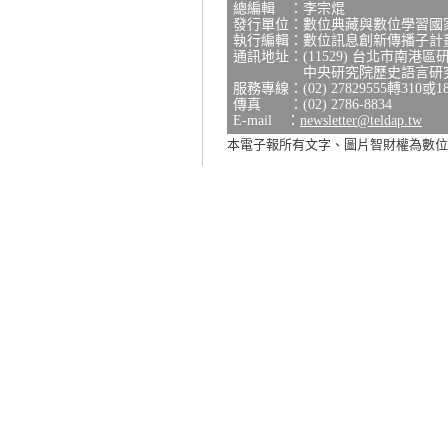
總編輯 ：李宗焜
發行單位：數位典藏與數位學習國
執行編輯：數位訊息創新傳播子計
通訊地址：(11529) 台北市南港區
中央研究院歷史語言研究所研
服務專線：(02) 27829555轉310或1
傳真 ：(02) 2786-8834
E-mail ：
newsletter@teldap.tw
本電子報所有文字、圖片智財權為數位