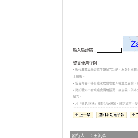
輸入驗證碼：
留言使用守則：
• 數位典藏與學習電子報留言功能，為針對單
上層樓。
• 留言內容不得有違法或侵害他人權益之言論
• 對於明知不實或過度情緒謾罵、無意義、與
留言。
• 凡「姓名/暱稱」欄位涉及謾罵、髒話穢言
發行人 ：王汎森