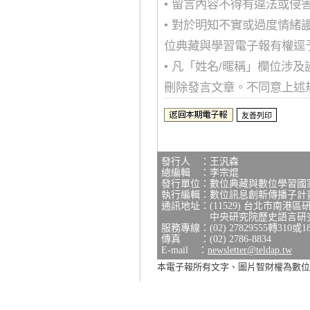
• 留言內容不得有違法或
• 對於明知不實或過度情
位典藏與學習電子報有權逕
• 凡「姓名/暱稱」欄位涉
刪除發言文章。不同意上述
發行人 ：王汎森
總編輯 ：李宗焜
發行單位：數位典藏與數位學習國
執行編輯：數位訊息創新傳播子計
通訊地址：(11529) 台北市南港區
中央研究院歷史語言研究所研
服務專線：(02) 27829555轉310或1
傳真 ：(02) 2786-8834
E-mail ：
newsletter@teldap.tw
本電子報所有文字、圖片智財權為數位