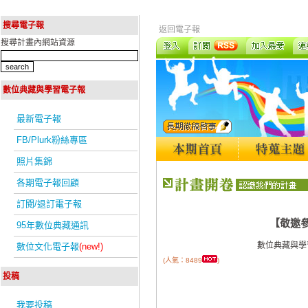
搜尋電子報
返回電子報
搜尋計畫內網站資源
數位典藏與學習電子報
最新電子報
FB/Plurk粉絲專區
照片集錦
各期電子報回顧
訂閱/退訂電子報
【敬邀參
95年數位典藏通訊
數位典藏與學
數位文化電子報
(new!)
(人氣：8489
)
投稿
我要投稿