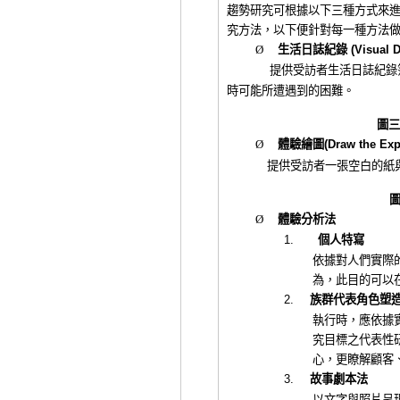
趨勢研究可根據以下三種方式來
究方法，
以下便針對每一種方法
Ø
生活日誌紀錄
(Visual D
提供受訪者生活日誌紀錄
時可能所遭遇到的困難。
圖三
Ø
體驗繪圖
(Draw the Exp
提供受訪者一張空白的紙
Ø
體
驗分析法
1.
個人特寫
依據對人們實際
為，此目的可以
2.
族群代
表角色塑
執行時，應依據
究目標之代表性
心，更瞭解顧客
3.
故事劇
本法
以文字與照片呈