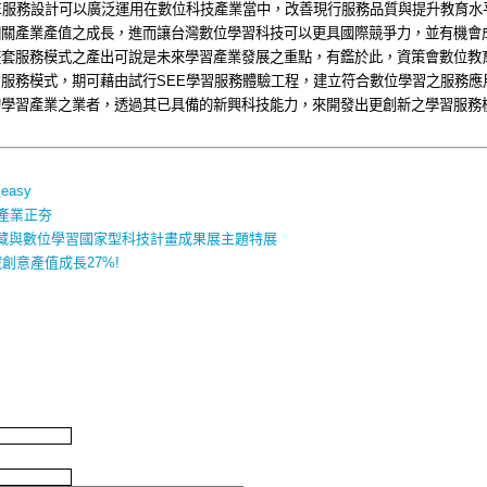
E
服務設計可以廣泛運用在數位科技產業當中，改善現行服務品質與提升教育水
相關產業產值之成長，
進而讓台灣數位學習科技可以更具國際競爭力，並有機會
整套服務模式之產出可說是未來學習產業發展之重點，有鑑於此，資策會數位教
習服務模式，期可藉由試行
SEE
學習服務體驗工程，
建立符合數位學習之服務應
的學習產業之業者，透過其已具備的新興科技能力，來開發出更創新之學習服務
asy
產業正夯
藏與數位學習國家型科技計畫成果展主題特展
創意產值成長27%!