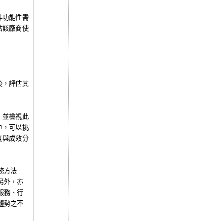
非功能性需
估該廠商使
後，評估其
，並檢視此
中，可以挑
度與成效分
務方法
另外，亦
服務、行
趨勢之不