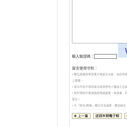
輸入驗證碼：
留言使用守則：
• 數位典藏與學習電子報留言功能，為針
上層樓。
• 留言內容不得有違法或侵害他人權益之言
• 對於明知不實或過度情緒謾罵、無意義
留言。
• 凡「姓名/暱稱」欄位涉及謾罵、髒話穢