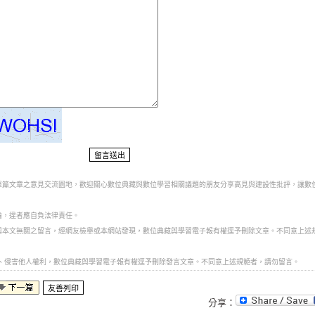
對單篇文章之意見交流園地，歡迎關心數位典藏與數位學習相關議題的朋友分享高見與建設性批評，讓數
論，違者應自負法律責任。
、與本文無關之留言，經網友檢舉或本網站發現，數位典藏與學習電子報有權逕予刪除文章。不同意上述
言、侵害他人權利，數位典藏與學習電子報有權逕予刪除發言文章。不同意上述規範者，請勿留言。
分享：