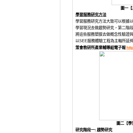
圖一【
學習服務
研究方法
學習服務研究方法大致可以根據
學習現況去做趨勢研究，
第二階
將這些服務塑膜去做概念性驗證
以
SEE
服務體驗工程為主軸所延
策會教研所產業輔導
組電子報
htt
圖二【學
研究階段一
:
趨勢研
究