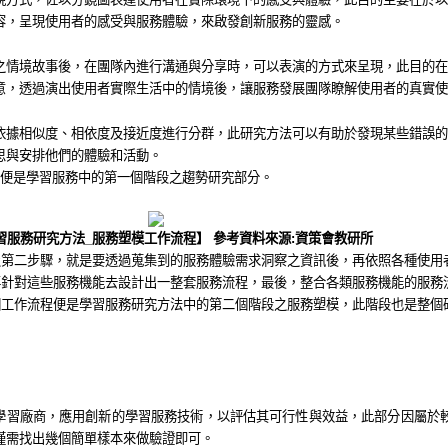
容，
呈現使用者的感受與服務體驗，來啟發創新服務的靈感。
之情境故事後，在團隊內進行溝通與分享時，可以表演的方式來呈現，此目的在
意，
透過演出使用者實際生活中的情境後，讓服務發展團隊瞭解使用者的真實使
依據相似度、相依度及接近度進行分群，此研究方法可以有助於發現某些錯誤的
思與安排他們的體驗和活動。
便是學習服務中
的第一個階段之趨勢研究部分。
習服務研究方法
_
服務塑模工作流程
】
參考資料來
源
:
資策會
教研所
及第二步驟，就是要透過蒐集到的服務體驗需求洞察之資訊後，再依照各種使用
再針對這些服務機能去設計出一整套服務流程，最後，整合各類服務機能的服務
個工作流程便是學習服務研究方法中的第二個階段之服務塑模，此階段也是整個
學習廠商，應用創新的學習服務技術，以評估其可行性與效益，此部分因屬於
僅需找出幾個簡單樣本來做驗證即可。