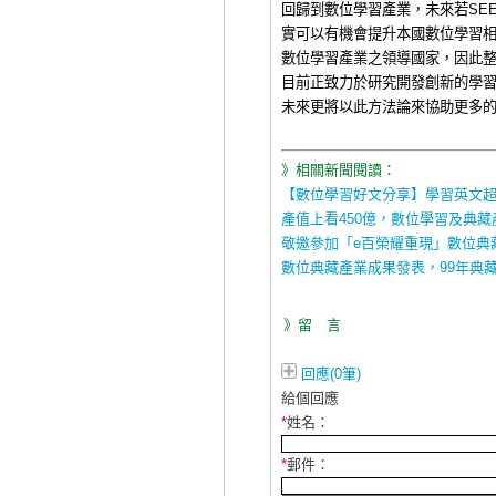
回歸到數位學習產業，未來若
SE
實可以有機會提升本國數位學習
數位學習產業之領導國家，因此
目前正致力於研究開發創新的學
未來更將以此方法論來協助更多
》相關新聞閱讀：
【數位學習好文分享】學習英文超e
產值上看450億，數位學習及典藏
敬邀參加「e百榮耀重現」數位典
數位典藏產業成果發表，99年典藏
》留 言
回應(0筆)
給個回應
*
姓名：
*
郵件：