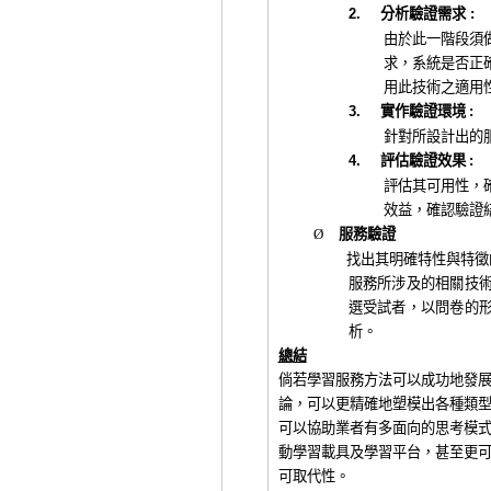
2.
分析
驗證需求
:
由於此一階段須
求，
系統是否正
用此技術之適用
3.
實作驗證環境
:
針對所設計出的
4.
評估驗證效果
:
評估其可用
性
，
效益，
確認驗證
Ø
服務驗證
找出其明確特性與特徵
服務所涉及的相關技
選受試者，以問卷的
析。
總
結
倘若學習服務方法可以成功地發
論，可以更精確地塑模出各種類
可以協助業者有多面向的思考模
動學習載具及學習平台，甚至更
可取代性。