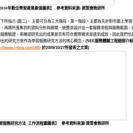
2010
年數位學習產業產值圖表】
參考資料來源
:
資策會教研所
以下所指示
(
圖二
)
， 主要可分為三大階段，第一階段，主要為先針對市面上學習
段，再將所蒐集到的資料分析與歸類，
統整並設計出一套服務流程與服務藍圖，
與服務驗證，
來確認研究出的成果是否有符合實際需求並達到成效，因此我們也
伸出的研究方來作為學習服務研究方法的核心概念
。
(SEE
服務體驗工程細部介
p://www.i-tlog.com/AR
/
於
2009/10/27
所發表之文章
)
習服務研究方法
_
工作流程圖圖表】
參考資料來源
:
資策會教研所