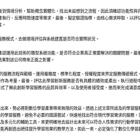
做到情境分析，幫助概念實體化，找出未設想到之流程，因此須確認功能性與
確執行、反應時間速度等需求，最後，擬定驗證指標，由核心需求粹取，以評
性。
服務模式，
去做環境評估與系統建置是否符合實際狀況。
確認運用此技術的雛型系統功能，是否符合企業真正需要解決的關鍵問題。最
結果對該公司帶來正面之影響。
的服務流程與範疇，運用複雜度、標準化程度、授權程度來界定服務傳遞模式
術作為考量。
最後，評估此學習創新服務是否有具體的績效或產出，執行過程
形式了解此創新學習服務的品質與效率，
以及使用者接受度，進而來完成滿意
展出來，勢必將對數位學習產業帶來無限的效益，透過上述文章所談及的學習服
型的學習服務，避免不必要的錯誤嘗試，快速地找出符合現代學習需求的服務，
式及多元化的輔助工具，
來更明確地去設計出未來可以符合人性需求的行動學習
可能再創造出絕佳提升學習效果的教學方法，如此一來，必定強化了數位化學習