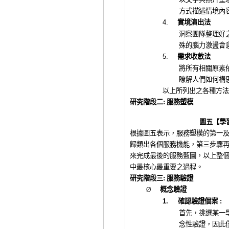
方式描述情境內
4.
實境
演出法
洞察團隊整理好
殊的腦力激盪會
5.
需求
收斂法
將所有相關原素
瞭解人們如何
構
以上所列出之各種方法
研究階段二
:
服務
塑模
圖五【學
根據圖五表示，服務塑模的第一
歸類出各個服務機能，第三步驟
來完成最後的服務藍圖，
以上整
中最核心最重要之過程。
研究階段三
:
服務驗證
Ø
概念驗證
1.
確認驗證個案
:
首先，挑選某一
念性驗證，
因此