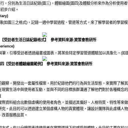
進行，分別為生活日誌紀錄
(
圖三
)
，體驗繪圖
(
圖四
)
及體驗分析來作為分析使用者
做初步介紹。
iary)
簿
(
如圖三之格式
)
，記錄一週中學習過程、
管道等方式，來了解學習者的學習模
【受訪者生活日誌紀錄格式】
參考資料來源
:
資策會教研所
erience)
與筆，引導受訪者透過繪畫或圖表，
將某些特定學習管道體驗加以具象化。
(
如
圖四【受訪者體驗繪圖範例】
參考資料來源
:
資策會教研所
的觀察，開發出一套屬性檔案，用於紀錄他們的行為與生活型態，來實際了解其
在現實生活中與使用者互動，
並與不同的目標族群溝通了解他們對於各種概念的
造
實際資料組合出數個虛構的使用者角色，並描述其偏好、人格特質、特性等來做
研究。
此目的可以透過建立某個虛構人
物
的真實體現，讓設計團隊與此虛構人物
、
改善服務品質。
現方式，佐以分鏡圖表達使用者在實際環境下的感受與體驗，此目的主要在於以