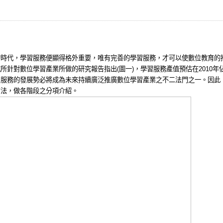
的時代，學習服務便顯得格外重要，唯有完善的學習服務，才可以使數位教育的
究所針對數位學習產業所做的研究報告指出
(
圖一
)
，學習服務產值預估在
2010
年
習服務的發展勢必將成為未來持續廣泛推廣數位學習產業之不二法門之一。因此
方法，
做各階段之分項介紹。