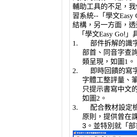
輔助工具的不足
，我
習系統
--
「
學文
Easy 
結構，另一方面，透
「學文
Easy Go
!
」
1.
部件拆解的識
部首、同音字查
類呈現，
如圖
1
。
2.
即時回饋的寫
字體工整評量、
只提示書寫中文
如圖
2
。
3.
配合教材設定
原則，提供曾在
3
。並特別就「部