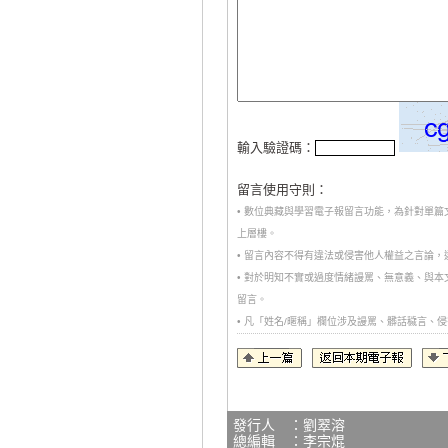
輸入驗證碼：
留言使用守則：
• 數位典藏與學習電子報留言功能，為針對單
上層樓。
• 留言內容不得有違法或侵害他人權益之言論
• 對於明知不實或過度情緒謾罵、無意義、與
留言。
• 凡「姓名/暱稱」欄位涉及謾罵、髒話穢言
發行人 ：劉翠溶
總編輯 ：李宗焜