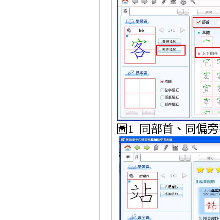
圖
1
同部首、同偏旁