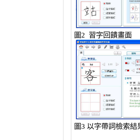
圖
2
習
字回饋畫面
圖
3
以字帶詞檢索結