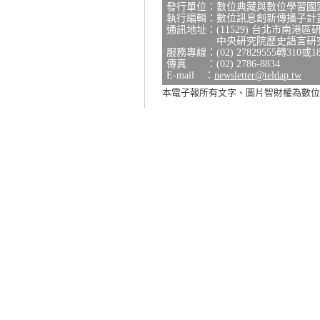
發行單位：數位典藏與數位學習國
執行編輯：數位訊息創新傳播子計
通訊地址：(11529) 台北市南港區
中央研究院歷史語言研究所研
服務專線：(02) 27829555轉310或1
傳真 ：(02) 2786-8834
E-mail ：
newsletter@teldap.tw
本電子報所有文字、圖片智財權為數位