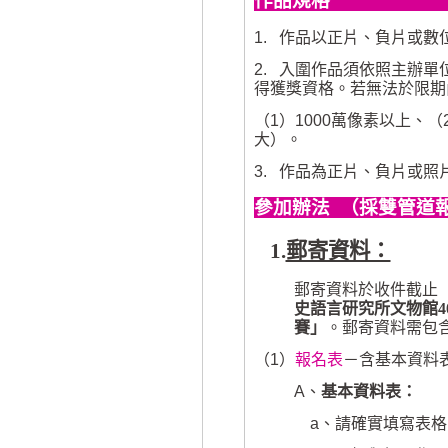
作品規格
1.
作品以正片、負片或數
2.
入圍作品須依照主辦單
得獲獎資格。若無法於限期
（
1
）
1000
萬像素以上、（
大）。
3.
作品為正片、負片或照
參加辦法
（
採雙管道
1.
郵寄資料：
郵寄資料於收件截止
史語言研究所文物館
4
賽」
。郵寄資料需包
（
1
）
報名表
－含基本資料
A
、
基本資料表：
a
、請確實填寫表格