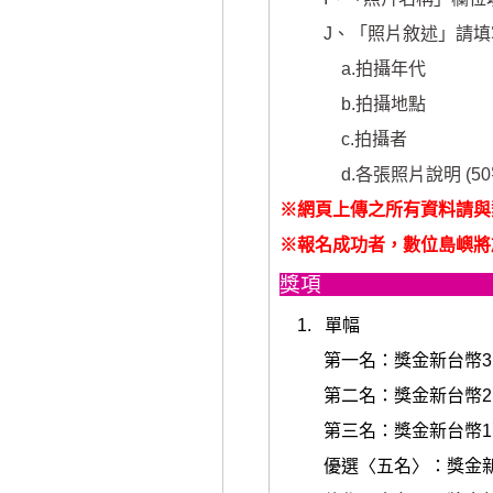
J
、
「照片敘述」請填
a.
拍攝年代
b.
拍攝地點
c.
拍攝者
d.
各張照片說明
(50
※網頁上傳之所有資料請與
※報名成功者，數位島嶼將
獎項
1.
單幅
第一名：獎金新台幣
3
第二名：獎金新台幣
2
第三名：獎金新台幣
1
優選〈五名〉：獎金