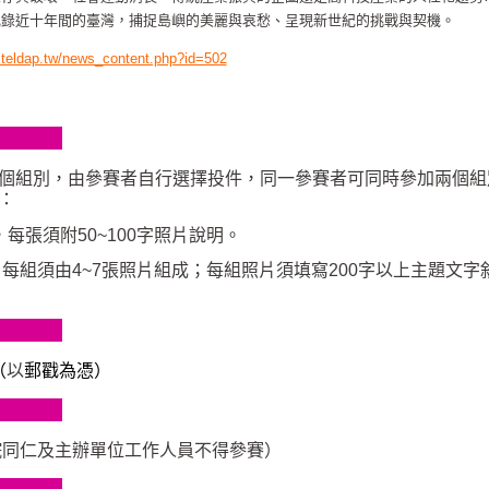
記錄近十年間的臺灣，捕捉島嶼的美麗與哀愁、呈現新世紀的挑戰與契機。
d.teldap.tw/news_content.php?id=502
個組別，由參賽者自行選擇投件，同一參賽者可同時參加兩個組
：
，每張須附
50~100
字照片說明。
，每組須由
4~7
張照片組成；每組照片須填寫
200
字以上主題文字
（
以
郵戳為憑）
院同仁及主辦單位工作人員不得參賽）