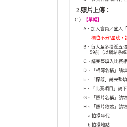
2.
照片上傳：
（
1
）
【單幅】
A
、
加入會員／登入
欄位不分
*
星號，
B
、每人至多投遞五
59
前（以網站系統
C
、請完整填入比賽
D
、「相簿名稱」請
E
、「標籤」請完整
F
、「比賽項目」請下
G
、「照片名稱」請
H
、「照片敘述」請
a.
拍攝年代
b.
拍攝地點