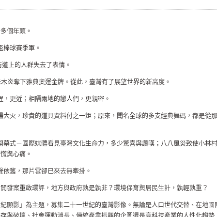
十多個年頭。
界盃棒球賽季軍。
讓街道上的人群失去了表情。
欣、朱木炎奪下雅典奧運金牌。從此，臺灣有了展望世界的新高度。
路程，更近；相隔兩地的戀人們，更親密。
排練場大火，珍貴的道具資料付之一炬；原來，聞名全球的多支經典舞碼，都是從
運的開幕式－國際媒體看見臺灣文化生命力，多少驚喜與讚嘆；八八風災致使小林
驚慌與心痛。
歌聲依舊，那片雲卻已來去無牽掛。
村開發案重啟環評，地方與政府孰是孰非？環境保育與居民生計，孰輕孰重？
世紀顯影」為主題，募集二十一世紀的臺灣影像。無論是人口世代交替、在地國
保存與破壞、社會運動消長、傳統產業振興的企圖還是高科技產業的人性化趨勢