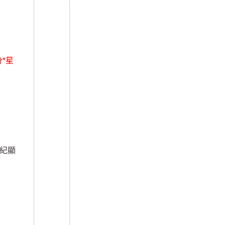
分
*
星
紀顯