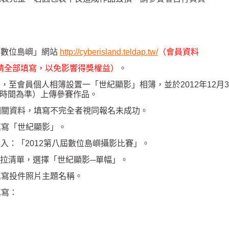
「數位島嶼」網站
http://cyberisland.teldap.tw/
（會員資料
請全部填寫，以免影響得獎權益）
。
張，
至會員個人相簿設置一「世紀顯影」相簿，並於
2012
年
12
月
3
時間為準）上傳參賽作品。
相關資料，填寫不完全者視同報名未成功。
填寫「世紀顯影」。
填入：「
2012
第八屆數位島嶼攝影比賽」。
拉清單，選擇「世紀顯影─單幅」。
填寫投件照片主題名稱。
填寫：