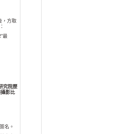
後，方取
：
2”
最
研究院歷
嶼攝影比
簽名。