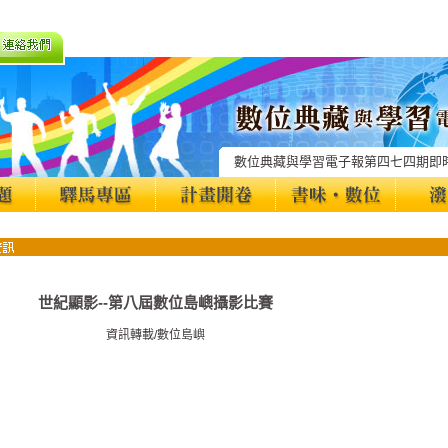
數位典藏與學習電子報第四七四期即
世紀顯影--第八屆數位島嶼攝影比賽
資訊轉載/數位島嶼