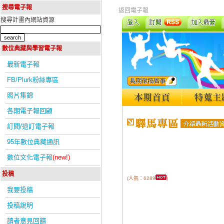
搜尋電子報
返回電子報
搜尋計畫內網站資源
數位典藏與學習電子報
最新電子報
FB/Plurk粉絲專區
照片集錦
各期電子報回顧
訂閱/退訂電子報
95年數位典藏通訊
數位文化電子報
(new!)
投稿
(人氣：6289
)
我要投稿
投稿說明
讀者意見回饋