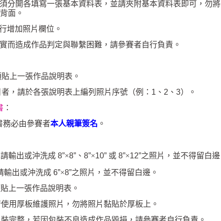
須分開各填寫一張基本資料表，並請夾附基本資料表即可，勿將
背面。
行增加照片欄位。
實而造成作品判定與聯繫困難，請參賽者自行負責。
須貼上一張作品說明表。
目者，請於各張說明表上編列照片序號（例：
1
、
2
、
3
）。
書
：
書務必由參賽者
本人親筆簽名
。
品請輸出或沖洗成
8”
×
8”
、
8”
×
10”
或
8”
×
12”
之照片，並不得留白邊
請輸出或沖洗成
6”
×
8”
之照片，並不得留白邊。
須貼上一張作品說明表。
若使用厚板維護照片，勿將照片黏貼於厚板上。
包裝完整，若因包裝不良造成作品毀損，請參賽者自行負責。