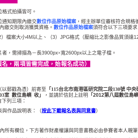
位格式拍攝皆可。
位通知期限內繳交
數位作品原始檔案
，經主辦單位審核符合規格
內繳交則取消獲獎資格。
數位作品原始檔案
須符合以下三項要求
2
）檔案大小
4M
以上、（
3
）
JPG
格式（壓縮比之影像品質須達
1
片者，需掃描
為－
長
3900px
×寬
2600px
以上之電子檔。
報名，兩項皆需完成，始報名成功
）
（以郵戳為憑）前寄至
「
115
台北市南港區研究院二段
130
號 中央
03
室
數位島嶼
收
」
，並請於信封上註明
「
2012
第八屆數位島
含下列三項：
表與作品說明表：（
按此下載報名表與同意書
）
內所有欄位，下方著作財產權讓與同意書務必由參賽者本人親筆