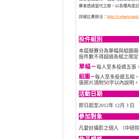
賽者透過當代之眼，以各種角度
詳細比賽辦法：
http://cyberislan
投件組別
本屆競賽分為單幅與組圖兩
投件數不得超過各組之限定
單幅－
每人至多投遞五張
組圖
－
每人至多投遞五組
張照片須附
50
字以內說明。
活動日期
即日起至
2012
年
12
月
3
日
參加對象
凡愛好攝影之個人 （中研