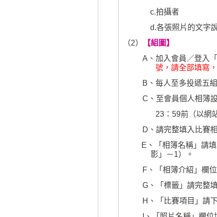
c.
拍攝者
d.
各張照片的文字
（
2
）
【組圖】
A
、
加入會員／登入
號，請全部填寫
B
、每人至多投遞五
C
、
至會員個人相簿
23
：
59
前（以網
D
、
請完整填入比賽
E
、
「相簿名稱」請填
影」－
1
）。
F
、
「相簿介紹」欄位
G
、
「標籤」請完整
H
、
「比賽項目」請下
I
、
「照片名稱」欄位