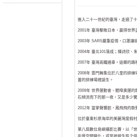
進入二十一世紀的臺灣，走過了
2001年 臺灣擊敗日本，贏得世
2003年 SARS嚴重疫情，口罩
2004年 臺北101落成；陳詩
2007年 臺灣高鐵通車。返鄉的
2008年 雲門舞集位於八里的
蓋的排練場裡誕生。
2009年 世界運動會、聽障奧
石傾流而下的那一夜，又是多少
2012年 當掌聲響起，鳳飛飛的
位於臺東杉原海岸的美麗灣度假
第八屆數位島嶼攝影比賽，以「
街景空間變化，或是地貌生態之