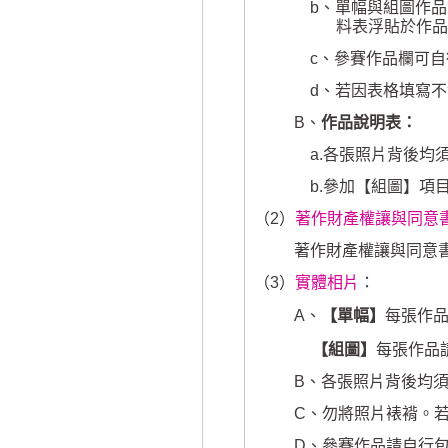
b
、單幅與組圖作品
料表浮貼於作品
c
、參賽作品欄可自
d
、若因表格填寫不
B
、
作品說明表：
a.
各張照片背後均
b.
參加【組圖】項
（
2
）
著作財產權讓與同意
著作財產權讓與同意
（
3
）
實體相片
：
A
、
【單幅】
每張作
【組圖】
每張作品
B
、各張照片背後均
C
、勿將照片裱褙。
D
、參賽作品請自行