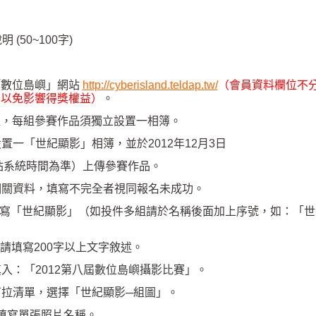
說明
(50~100
字
)
「數位島嶼」網站
http://cyberisland.teldap.tw/
（會員資料欄位不
，以免影響得獎權益）
。
組，
每組參賽作品須獨立設置一相簿。
設置一「世紀顯影」相簿，並於
2012
年
12
月
3
日
站系統時間為準）上傳參賽作品。
相關資料，填寫不完全者視同報名未成功。
寫「世紀顯影」（如投件多組請於名稱後面加上序號，如：「世
請填寫
200
字以上文字敘述。
填入：「
2012
第八屆數位島嶼攝影比賽」。
拉清單，選擇「世紀顯影─組圖」。
填寫單張照片名稱。