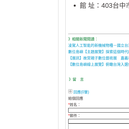
館 址：403台
》相關新聞閱讀：
凌駕人工智能的新機械物種－國立台灣美
數位島嶼【主題展覽】探索這個時代
【展訊】故宮親子數位藝術展 嘉義
【數位島嶼線上展覽】俯瞰台灣入選
》留 言
回應(0筆)
給個回應
*
姓名：
*
郵件：