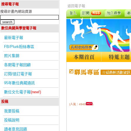
搜尋電子報
返回電子報
搜尋計畫內網站資源
數位典藏與學習電子報
最新電子報
FB/Plurk粉絲專區
照片集錦
各期電子報回顧
訂閱/退訂電子報
95年數位典藏通訊
數位文化電子報
(new!)
投稿
(人氣：4948
)
我要投稿
投稿說明
讀者意見回饋