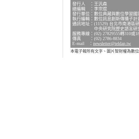
發行人 ：王汎森
總編輯 ：李宗焜
發行單位：數位典藏與數位學習國
執行編輯：數位訊息創新傳播子計
通訊地址：(11529) 台北市南港區
中央研究院歷史語言研究所研
服務專線：(02) 27829555轉310或1
傳真 ：(02) 2786-8834
E-mail ：
newsletter@teldap.tw
本電子報所有文字、圖片智財權為數位