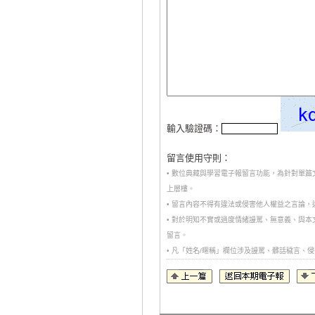
輸入驗證碼：
留言使用守則：
• 數位典藏與學習電子報留言功能，為針對單
上層樓。
• 留言內容不得有違法或侵害他人權益之言論
• 對於明知不實或過度情緒謾罵、無意義、與
留言。
• 凡「姓名/暱稱」欄位涉及謾罵、髒話穢言