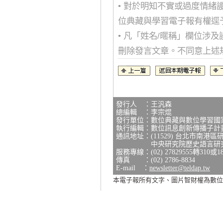
• 對於明知不實或過度情
位典藏與學習電子報有權逕
• 凡「姓名/暱稱」欄位涉
刪除發言文章。不同意上述
發行人 ：王汎森
總編輯 ：李宗焜
發行單位：數位典藏與數位學習國
執行編輯：數位訊息創新傳播子計
通訊地址：(11529) 台北市南港區
中央研究院歷史語言研究所研
服務專線：(02) 27829555轉310或1
傳真 ：(02) 2786-8834
E-mail ：
newsletter@teldap.tw
本電子報所有文字、圖片智財權為數位