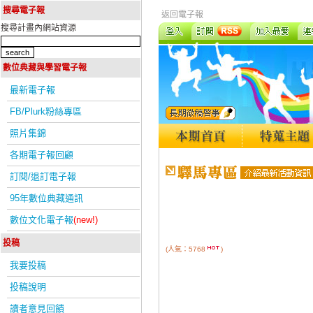
搜尋電子報
返回電子報
搜尋計畫內網站資源
數位典藏與學習電子報
最新電子報
FB/Plurk粉絲專區
照片集錦
各期電子報回顧
訂閱/退訂電子報
95年數位典藏通訊
數位文化電子報
(new!)
投稿
(人氣：5768
)
我要投稿
投稿說明
讀者意見回饋