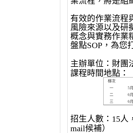
業流程，將是組
有效的作業流程
風險來源以及研
概念與實務作業
盤點
，為您
SOP
主辦單位：財團
課程時間地點：
梯次
一
5
二
6
三
6
招生人數：
人
15
候補）
mail