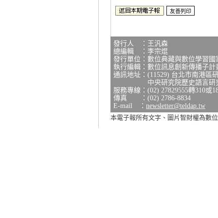
發行人 ：王汎森
總編輯 ：李宗焜
發行單位：數位典藏與數位學習國
執行編輯：數位訊息創新傳播子計
通訊地址：(11529) 台北市南港區
中央研究院歷史語言研究所研
服務專線：(02) 27829555轉310或1
傳真 ：(02) 2786-8834
E-mail ：
newsletter@teldap.tw
本電子報所有文字、圖片智財權為數位