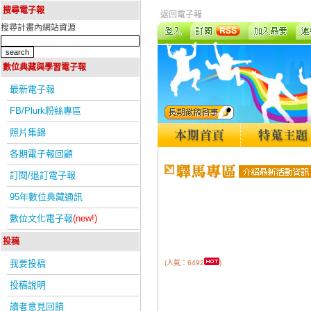
搜尋電子報
返回電子報
搜尋計畫內網站資源
數位典藏與學習電子報
最新電子報
FB/Plurk粉絲專區
照片集錦
各期電子報回顧
訂閱/退訂電子報
95年數位典藏通訊
數位文化電子報
(new!)
投稿
我要投稿
(人氣：6492
)
投稿說明
讀者意見回饋