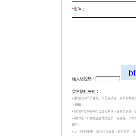
*
郵件：
輸入驗證碼：
留言使用守則：
• 數位典藏與學習電子報留言功能，為針對單
上層樓。
• 留言內容不得有違法或侵害他人權益之言論
• 對於明知不實或過度情緒謾罵、無意義、與
留言。
• 凡「姓名/暱稱」欄位涉及謾罵、髒話穢言