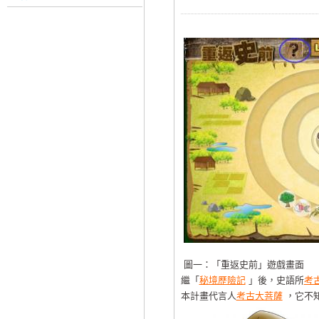
圖一：「重返史前」遊戲畫面
繼「
秘境歷險記
」後，史語所
考
本計畫代言人
考古大菩薩
，它不