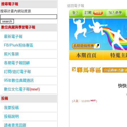
搜尋電子報
返回電子報
搜尋計畫內網站資源
數位典藏與學習電子報
最新電子報
FB/Plurk粉絲專區
照片集錦
各期電子報回顧
訂閱/退訂電子報
95年數位典藏通訊
快快
數位文化電子報
(new!)
投稿
(人氣：11200
)
我要投稿
投稿說明
讀者意見回饋