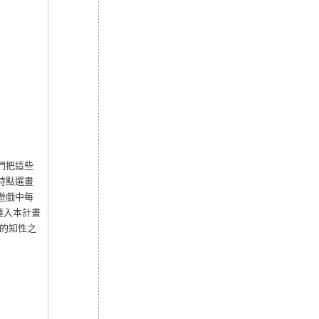
們把這些
時點選畫
遊戲中每
連入本計畫
的知性之