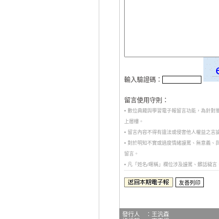
輸入驗證碼：
留言使用守則：
• 數位典藏與學習電子報留言功能，為針
上層樓。
• 留言內容不得有違法或侵害他人權益之言
• 對於明知不實或過度情緒謾罵、無意義
留言。
• 凡「姓名/暱稱」欄位涉及謾罵、髒話穢
發行人 ：王汎森