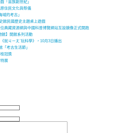
遊戲「苗族創世紀」
現原住民文化與祭儀
海域的考古」
史館民國歷史主題桌上遊戲
數位典藏資源網與中國科普博覽網站互設鏡像正式開跑
物館】開館系列活動
《就ㄐㄧㄤˋ玩科學》，10月3日播出
物館「考古生活節」
作桂冠獎
年特展