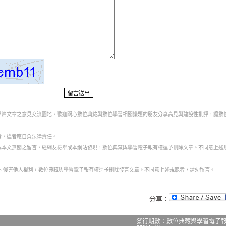
對單篇文章之意見交流園地，歡迎關心數位典藏與數位學習相關議題的朋友分享高見與建設性批評，讓數
論，違者應自負法律責任。
、與本文無關之留言，經網友檢舉或本網站發現，數位典藏與學習電子報有權逕予刪除文章。不同意上述
言、侵害他人權利，數位典藏與學習電子報有權逕予刪除發言文章。不同意上述規範者，請勿留言。
分享：
發行期數：數位典藏與學習電子