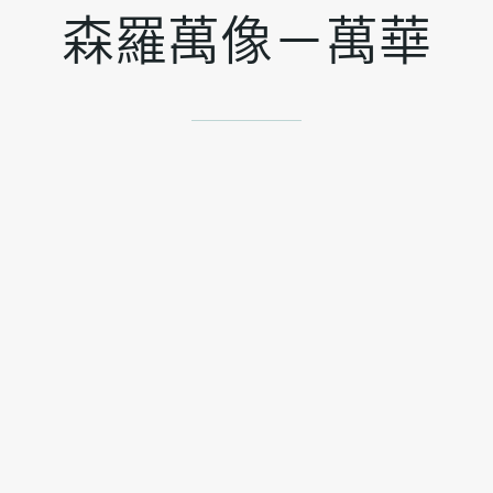
森羅萬像－萬華