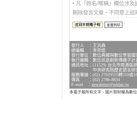
• 凡「姓名/暱稱」欄位涉
刪除發言文章。不同意上述
發行人 ：王汎森
總編輯 ：李宗焜
發行單位：數位典藏與數位學習國
執行編輯：數位訊息創新傳播子計
通訊地址：(11529) 台北市南港區
中央研究院歷史語言研究所研
服務專線：(02) 27829555轉310或1
傳真 ：(02) 2786-8834
E-mail ：
newsletter@teldap.tw
本電子報所有文字、圖片智財權為數位