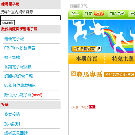
搜尋電子報
返回電子報
搜尋計畫內網站資源
數位典藏與學習電子報
最新電子報
FB/Plurk粉絲專區
照片集錦
各期電子報回顧
訂閱/退訂電子報
95年數位典藏通訊
數位文化電子報
(new!)
投稿
(人氣：7416
)
我要投稿
投稿說明
讀者意見回饋