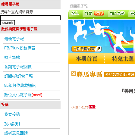
搜尋電子報
返回電子報
搜尋計畫內網站資源
數位典藏與學習電子報
最新電子報
FB/Plurk粉絲專區
照片集錦
各期電子報回顧
訂閱/退訂電子報
95年數位典藏通訊
『善用
數位文化電子報
(new!)
投稿
(人氣：6172
)
我要投稿
投稿說明
讀者意見回饋