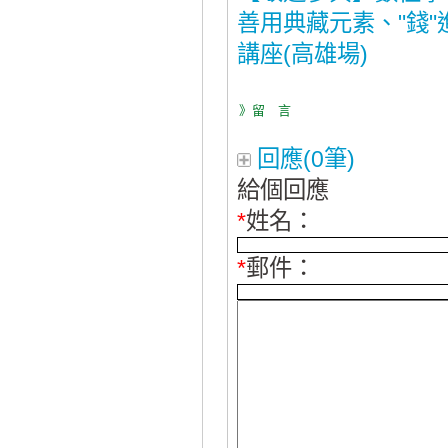
善用典藏元素、"錢
講座(高雄場)
》留 言
回應(0筆)
給個回應
*
姓名：
*
郵件：