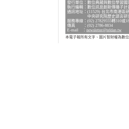
發行單位：數位典藏與數位學習國
執行編輯：數位訊息創新傳播子計
通訊地址：(11529) 台北市南港區
中央研究院歷史語言研究所研
服務專線：(02) 27829555轉310或1
傳真 ：(02) 2786-8834
E-mail ：
newsletter@teldap.tw
本電子報所有文字、圖片智財權為數位