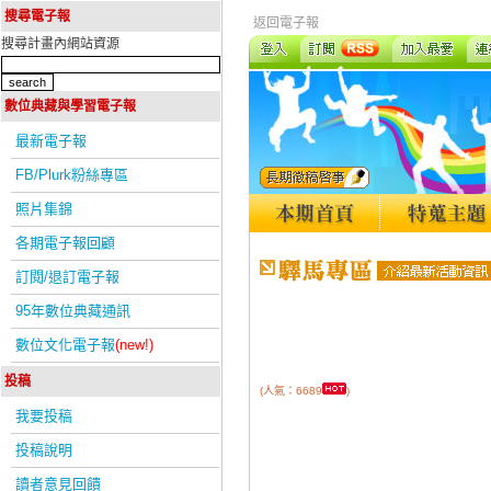
搜尋電子報
返回電子報
搜尋計畫內網站資源
數位典藏與學習電子報
最新電子報
FB/Plurk粉絲專區
照片集錦
各期電子報回顧
訂閱/退訂電子報
95年數位典藏通訊
數位文化電子報
(new!)
投稿
(人氣：6689
)
我要投稿
投稿說明
讀者意見回饋