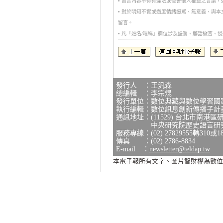
• 留言內容不得有違法或侵害他人權益之言論
• 對於明知不實或過度情緒謾罵、無意義、與
留言。
• 凡「姓名/暱稱」欄位涉及謾罵、髒話穢言
發行人 ：王汎森
總編輯 ：李宗焜
發行單位：數位典藏與數位學習國
執行編輯：數位訊息創新傳播子計
通訊地址：(11529) 台北市南港區
中央研究院歷史語言研究所研
服務專線：(02) 27829555轉310或1
傳真 ：(02) 2786-8834
E-mail ：
newsletter@teldap.tw
本電子報所有文字、圖片智財權為數位