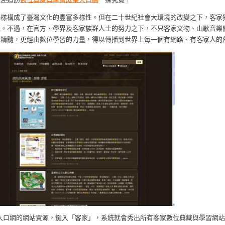
一樣構成了臺灣文化的豐富多樣性。但在二十世紀社會大環境的改變之下，客家
機。不過，在官方、學界及客家族群人士的努力之下，不只客家文物、山歌音樂
的精髓，更經由數位學習的力量，得以傳播到世界上每一個有網路、有客家人的
入口網的網站資源，鍵入「客家」，系統就會秀出所有客家數位典藏與學習網站