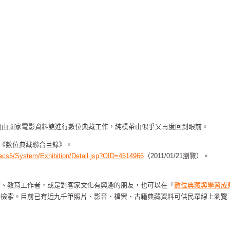
，也由國家電影資料館進行數位典藏工作，純樸茶山似乎又再度回到眼前。
]。《數位典藏聯合目錄》。
w/dacs5/System/Exhibition/Detail.jsp?OID=4514966
（2011/01/21瀏覽）。
術、教育工作者，或是對客家文化有興趣的朋友，也可以在「
數位典藏與學習成
行檢索。目前已有近九千筆照片、影音、檔案、古籍典藏資料可供民眾線上瀏覽