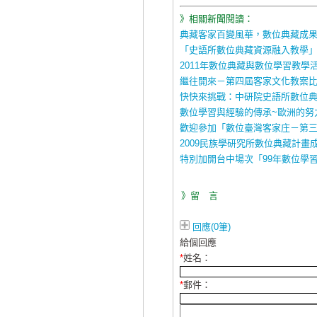
》相關新聞閱讀：
典藏客家百變風華，數位典藏成
「史語所數位典藏資源融入教學
2011年數位典藏與數位學習教學
繼往開來－第四屆客家文化教案比
快快來挑戰：中研院史語所數位
數位學習與經驗的傳承~歐洲的努力
歡迎參加「數位臺灣客家庄－第三
2009民族學研究所數位典藏計畫
特別加開台中場次「99年數位學習
》留 言
回應(0筆)
給個回應
*
姓名：
*
郵件：