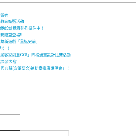
果發表
」教案甄選活動
活動設計競賽熱烈徵件中！
賽隆重登場!!
典藏新遊戲「重返史前」
(一)
屆客家創意GO!」四格漫畫設計比賽活動
成果發表會
與典藏(含華語文)補助案推廣說明會」！