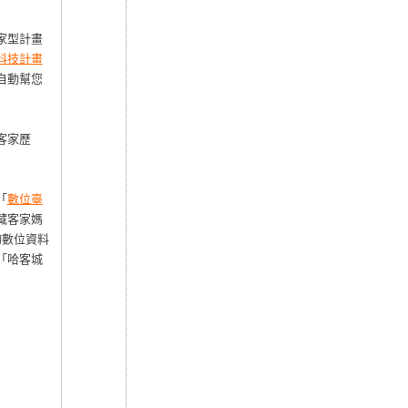
家型計畫
科技計畫
自動幫您
客家歷
「
數位臺
藏客家媽
物數位資料
「哈客城