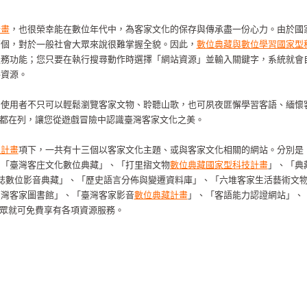
計畫
，也很榮幸能在數位年代中，為客家文化的保存與傳承盡一份心力。由於國
百個，對於一般社會大眾來說很難掌握全貌。因此，
數位典藏與數位學習國家型
服務功能；您只要在執行搜尋動作時選擇「網站資源」並輸入關鍵字，系統就會
路資源。
，使用者不只可以輕鬆瀏覽客家文物、聆聽山歌，也可夙夜匪懈學習客語、緬懷
ame也都在列，讓您從遊戲冒險中認識臺灣客家文化之美。
型計畫
項下，一共有十三個以客家文化主題、或與客家文化相關的網站。分別是
、「臺灣客庄文化數位典藏」、「打里摺文物
數位典藏國家型科技計畫
」、「典
誌數位影音典藏」、「歷史語言分佈與變遷資料庫」、「六堆客家生活藝術文
臺灣客家圖書館」、「臺灣客家影音
數位典藏計畫
」、「客語能力認證網站」、
，民眾就可免費享有各項資源服務。