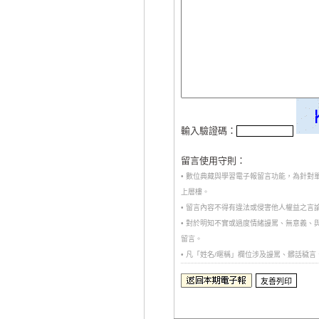
輸入驗證碼：
留言使用守則：
• 數位典藏與學習電子報留言功能，為針
上層樓。
• 留言內容不得有違法或侵害他人權益之言
• 對於明知不實或過度情緒謾罵、無意義
留言。
• 凡「姓名/暱稱」欄位涉及謾罵、髒話穢