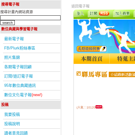
搜尋電子報
返回電子報
搜尋計畫內網站資源
數位典藏與學習電子報
最新電子報
FB/Plurk粉絲專區
照片集錦
各期電子報回顧
訂閱/退訂電子報
95年數位典藏通訊
數位文化電子報
(new!)
投稿
(人氣：10120
)
我要投稿
投稿說明
讀者意見回饋