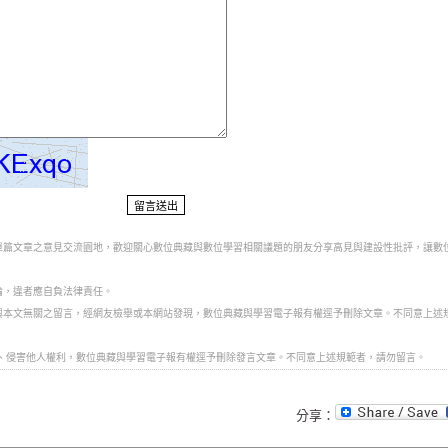
對單篇文章之意見交流園地，歡迎關心數位典藏與數位學習相關議題的朋友分享高見與建設性批評，讓數
論，違者應自負法律責任。
、與本文無關之留言，經網友檢舉或本網站發現，數位典藏與學習電子報有權逕予刪除文章。不同意上述
言、侵害他人權利，數位典藏與學習電子報有權逕予刪除發言文章。不同意上述規範者，請勿留言。
分享：