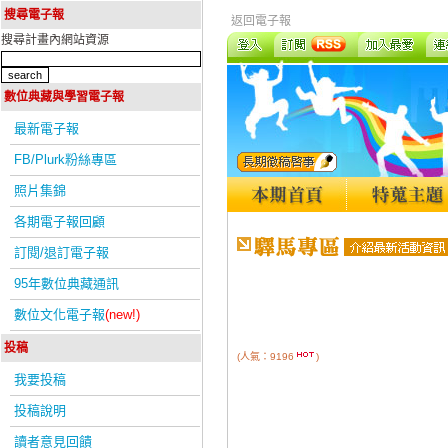
搜尋電子報
返回電子報
搜尋計畫內網站資源
數位典藏與學習電子報
最新電子報
FB/Plurk粉絲專區
照片集錦
各期電子報回顧
訂閱/退訂電子報
95年數位典藏通訊
數位文化電子報
(new!)
投稿
(人氣：9196
)
我要投稿
投稿說明
讀者意見回饋