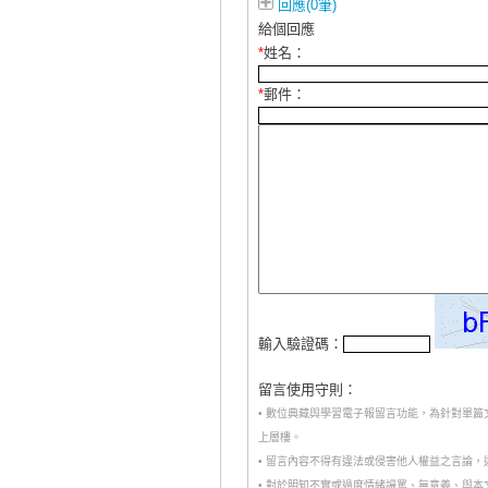
回應(0筆)
給個回應
*
姓名：
*
郵件：
輸入驗證碼：
留言使用守則：
• 數位典藏與學習電子報留言功能，為針對單
上層樓。
• 留言內容不得有違法或侵害他人權益之言論
• 對於明知不實或過度情緒謾罵、無意義、與