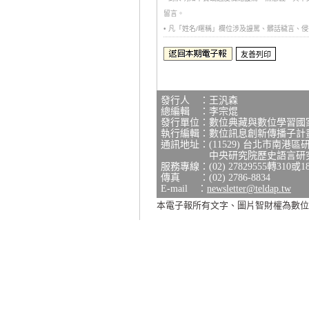
留言。
• 凡「姓名/暱稱」欄位涉及謾罵、髒話穢言
發行人 ：王汎森
總編輯 ：李宗焜
發行單位：數位典藏與數位學習國
執行編輯：數位訊息創新傳播子計
通訊地址：(11529) 台北市南港區
中央研究院歷史語言研究所研
服務專線：(02) 27829555轉310或1
傳真 ：(02) 2786-8834
E-mail ：
newsletter@teldap.tw
本電子報所有文字、圖片智財權為數位