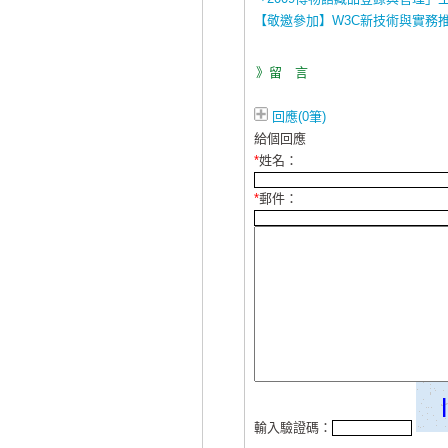
【敬邀參加】W3C新技術與實務
》留 言
回應(0筆)
給個回應
*
姓名：
*
郵件：
輸入驗證碼：