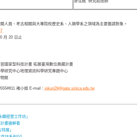
廖泫銘 研究助技師
相關人員、考古相關與大專院校歷史系、人類學系之領域為主要邀請對象。
e7
月 20 日止
會
習國家型科技計畫 拓展臺灣數位典藏計畫
究中心地理資訊科學研究專題中心
博物館
55#811 褚小姐 E-mail：
jokun29@gate.sinica.edu.tw
與永續經營工作坊」
藏計畫搶鮮看
古特展」
作坊系列(V)