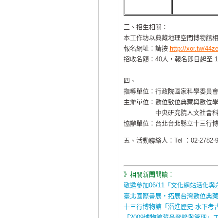
三、招生相關：
本工作坊以典藏地理空間博物館
報名網址：請按
http://xor.tw/44z
招收名額：40人，報名即日起至 10 
四、
指導單位：行政院國家科學委員
主辦單位：數位數位典藏與數位學
中央研究院人文社會科學研
協辦單位：台北台北縣立十三行
五、活動聯絡人：Tel ：02-2782-95
》相關新聞閱讀：
敬邀參加06/11「文化網站活化
臺北國際書展‧拓展台灣數位典
十三行博物館「潛進歷史-水下考
「2009博物館藏品登錄與管理」工