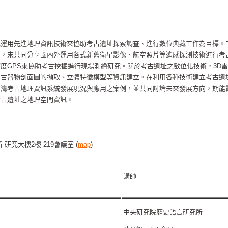
能運用先進地理資訊技術來協助考古遺址探索調查、進行數位典藏工作為目標。
者，來共同分享國內外運用各式新舊衛星影像、航空照片等遙感探測技術進行考
度GPS來協助考古挖掘進行現場測繪研究。關於考古遺址之數位化技術，3D
考古器物剖面圖的擷取、立體特徵模型等資訊建立。在利用各種技術建立考古遺
台灣考古地理資訊系統發展現況與應用之案例，並共同討論未來發展方向，期能
考古遺址之地理空間資訊。
研究大樓2樓 219會議室 (
map
)
講師
中央研究院歷史語言研究所