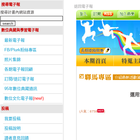
搜尋電子報
返回電子報
搜尋計畫內網站資源
數位典藏與學習電子報
最新電子報
FB/Plurk粉絲專區
照片集錦
各期電子報回顧
訂閱/退訂電子報
95年數位典藏通訊
運用
數位文化電子報
(new!)
投稿
(人氣：8758
)
我要投稿
投稿說明
讀者意見回饋