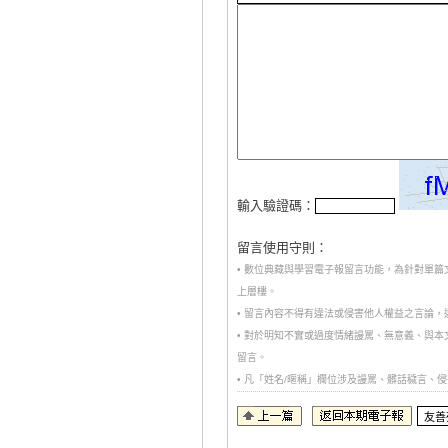
輸入驗證碼：
留言使用守則：
• 數位典藏與學習電子報留言功能，為針對單
上層樓。
• 留言內容不得有違法或侵害他人權益之言論
• 對於明知不實或過度情緒謾罵、無意義、與
留言。
• 凡「姓名/暱稱」欄位涉及謾罵、髒話穢言