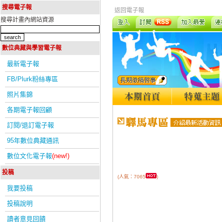
搜尋電子報
返回電子報
搜尋計畫內網站資源
數位典藏與學習電子報
最新電子報
FB/Plurk粉絲專區
照片集錦
各期電子報回顧
訂閱/退訂電子報
95年數位典藏通訊
數位文化電子報
(new!)
投稿
(人氣：7065
)
我要投稿
投稿說明
讀者意見回饋