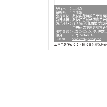
發行人 ：王汎森
總編輯 ：李宗焜
發行單位：數位典藏與數位學習國
執行編輯：數位訊息創新傳播子計
通訊地址：(11529) 台北市南港區
中央研究院歷史語言研究所研
服務專線：(02) 27829555轉310或1
傳真 ：(02) 2786-8834
E-mail ：
newsletter@teldap.tw
本電子報所有文字、圖片智財權為數位