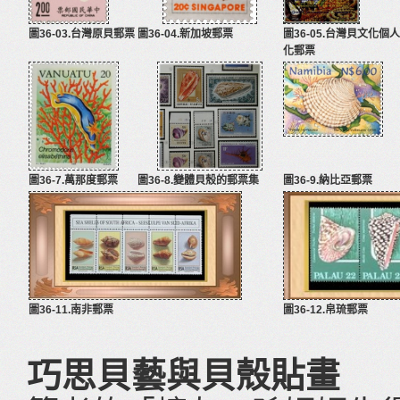
圖36-03.台灣原貝郵票
圖36-04.新加坡郵票
圖36-05.台灣貝文化個人
化郵票
圖36-7.萬那度郵票
圖36-8.變體貝殼的郵票集
圖36-9.納比亞郵票
圖36-11.南非郵票
圖36-12.帛琉郵票
巧思貝藝與貝殼貼畫