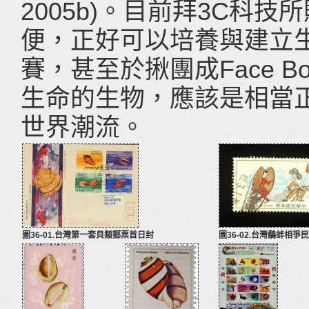
2005b)。目前拜3C科
便，正好可以培養與建立
賽，甚至於揪團成Face Bo
生命的生物，應該是相當
世界潮流。
圖36-01.台灣第一套貝類郵票首日封
圖36-02.台灣鷸蚌相爭