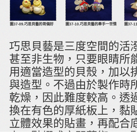
圖37-09.巧思貝藝的哥倆好
圖37-10.巧思貝藝的牽手一世情
圖37-
巧思貝藝是三度空間的活
甚至非生物，只要眼睛所
用適當造型的貝殼，加以
與造型。不過由於製作時
乾燥，因此難度較高。透
換在有色的厚紙板上，黏
立體效果的貼畫，再配合
上，點綴成空間藝術。一