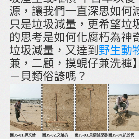
源，讓我們一直深思如何
只是垃圾減量，更希望垃
的思考是如何化腐朽為神
垃圾減量，又達到
野生動
兼，二顧，摸蜆仔兼洗褲
－貝類俗諺嗎？
圖35-01.扒文蛤
圖35-02.文蛤扒
圖35-03.貝類偵探器
圖35-04.扒公代