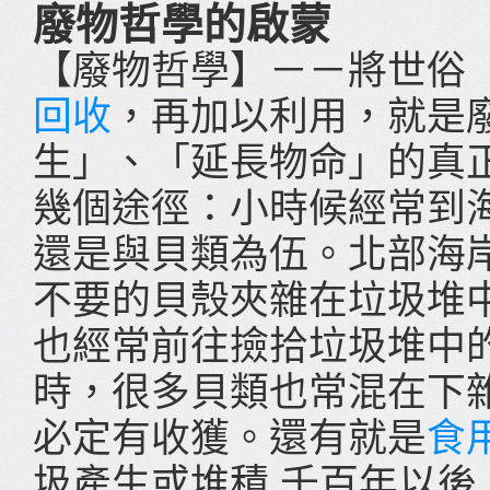
廢物哲學的啟蒙
【廢物哲學】－－將世俗
回收
，再加以利用，就是
生」、「延長物命」的真
幾個途徑：小時候經常到
還是與貝類為伍。北部海
不要的貝殼夾雜在垃圾堆
也經常前往撿拾垃圾堆中
時，很多貝類也常混在下雜
必定有收獲。還有就是
食
圾產生或堆積 千百年以後