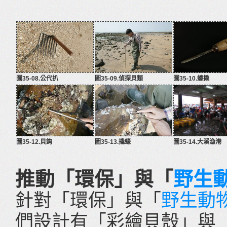
圖35-08.公代扒
圖35-09.偵探貝類
圖35-10.蠔撬
圖35-12.貝鉤
圖35-13.撬蠔
圖35-14.大溪漁港
推動「環保」與「
野生
針對「環保」與「
野生動
們設計有「彩繪貝殼」與