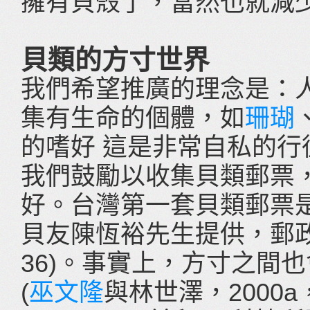
擁有貝殼了，當然也就減
貝類的方寸世界
我們希望推廣的理念是：
集有生命的個體，如
珊瑚
的嗜好 這是非常自私的
我們鼓勵以收集貝類郵票
好。台灣第一套貝類郵票是1
貝友陳恆裕先生提供，郵
36)。事實上，方寸之間
(
巫文隆
與林世澤，2000a，