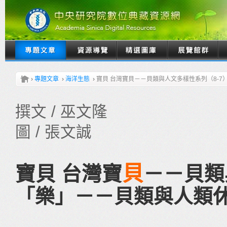
›
專題文章
›
海洋生態
›
寶貝 台灣寶貝－－貝類與人文多樣性系列（8-
撰文 / 巫文隆
圖 / 張文誠
貝
寶貝 台灣寶
－－貝類
「樂」－－貝類與人類