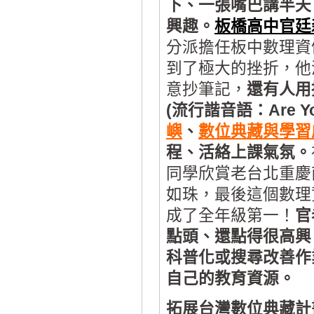
下、一張嘴巴講半天
興趣。
板橋高中官廷
分派擔任板中數理資
到了極大的挫折，他
意抄筆記，
還有人用
(流行諧音語：Are 
嶼
、
數位典藏與學習
程、活絡上課氣氛。
同學欣賞老台北重慶
如珠，最後這個數理
成了全年級第一！
官
點頭、還點得很高興
科普化或搜尋改善作
自己的教育資源。
拓展台灣數位典藏計