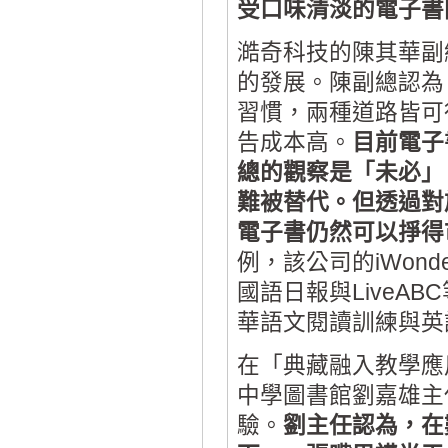
受口味清淡的電子書
澔奇科技的陳其華副
的發展。陳副總認為
習慣，兩種道路皆可
告成本高。
目前電子
總的觀察是「未必」
難被替代。但透過對
電子書仍然可以掙得
例，該公司的iWon
國語日報與LiveA
華語文閱讀訓練與英
在「典藏融入教學應
中學圖書館劉嘉雄主
驗。
劉主任認為，在