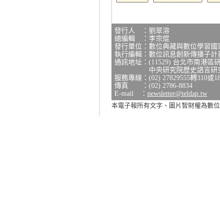
發行人 ：劉翠溶
總編輯 ：李宗焜
發行單位：數位典藏與數位學習國
執行編輯：數位訊息創新傳播子計
通訊地址：(11529) 台北市南港區
中央研究院歷史語言研究所研
服務專線：(02) 27829555轉310或1
傳真 ：(02) 2786-8834
E-mail ：
newsletter@teldap.tw
本電子報所有文字、圖片智財權為數位