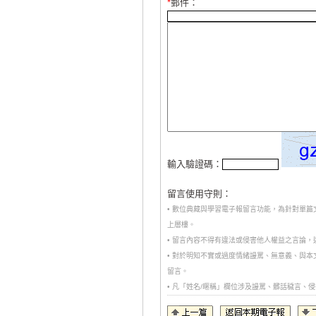
*
郵件：
輸入驗證碼：
留言使用守則：
• 數位典藏與學習電子報留言功能，為針對單
上層樓。
• 留言內容不得有違法或侵害他人權益之言論
• 對於明知不實或過度情緒謾罵、無意義、與
留言。
• 凡「姓名/暱稱」欄位涉及謾罵、髒話穢言