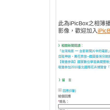
此為iPicBox之
影像，歡迎加入
iPic
》相關新聞閱讀：
「台灣有影 ━ 台影新聞片中的電影
目眩神迷‧萬花齊放─國圖臺灣分館
【敬邀參與】國家數位學習典藏暨新
敬邀參加2010臺北國際花卉博覽會
》留 言
回應(0筆)
給個回應
*
姓名：