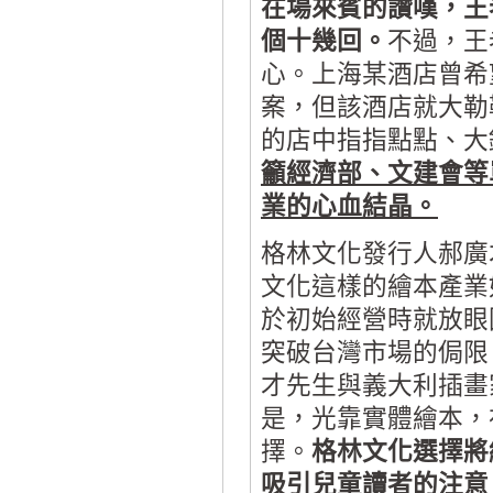
在場來賓的讚嘆，王
個十幾回。
不過，王
心。上海某酒店曾希
案，但該酒店就大勒
的店中指指點點、大
籲經濟部、文建會等
業的心血結晶。
格林文化發行人郝廣
文化這樣的繪本產業
於初始經營時就放眼
突破台灣市場的侷限
才先生與義大利插畫
是，光靠實體繪本，
擇。
格林文化選擇將
吸引兒童讀者的注意