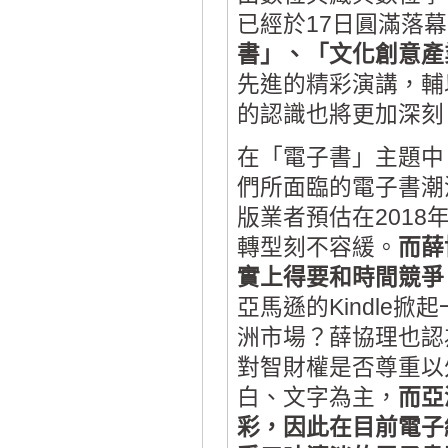
已經於17日圓滿落
書」、「文化創意產
先進的精彩演講，輔
的認識也將更加深刻
在「電子書」主題中
們所面臨的電子書潮
版業者預估在201
轉型刻不容緩。
而薛
實上得要和時間競爭
亞馬遜的Kindle
洲市場？薛協理也認
對智財權是否尊重以
白、文字為主，
而亞
彩，因此在目前電子