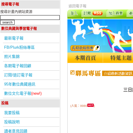
搜尋電子報
返回電子報
搜尋計畫內網站資源
數位典藏與學習電子報
最新電子報
FB/Plurk粉絲專區
照片集錦
各期電子報回顧
訂閱/退訂電子報
95年數位典藏通訊
三日
數位文化電子報
(new!)
投稿
(人氣：9980
)
我要投稿
投稿說明
讀者意見回饋