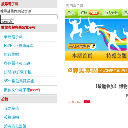
搜尋電子報
返回電子報
搜尋計畫內網站資源
數位典藏與學習電子報
最新電子報
FB/Plurk粉絲專區
照片集錦
各期電子報回顧
訂閱/退訂電子報
95年數位典藏通訊
【敬邀參加】博物
數位文化電子報
(new!)
投稿
(人氣：6781
)
我要投稿
投稿說明
讀者意見回饋