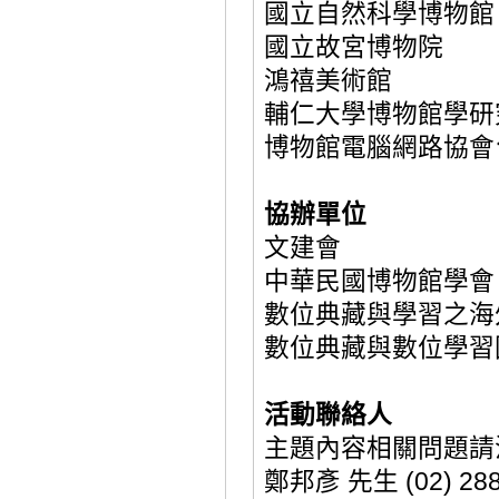
國立自然科
學博物館
國立故宮博
物院
鴻禧美術
館
輔仁大學博物
館學研
博物館電腦網路協會
協辦
單位
文建
會
中華民國博物館
學會
數位典藏與學習之
海
數位典藏與數位學習
活動聯
絡人
主題內容相關
問題請
鄭邦彥
先生
(02)
28