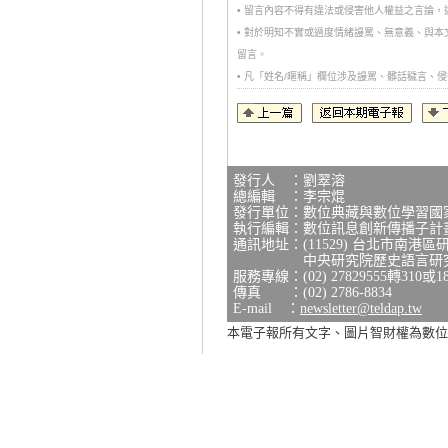
• 留言內容不得有違法或侵害他人權益之言論
• 對於明知不實或過度情緒謾罵、無意義、與
留言。
• 凡「姓名/暱稱」欄位涉及謾罵、髒話穢言
發行人 ：劉翠溶
總編輯 ：李宗焜
發行單位：數位典藏與數位學習國
執行編輯：數位訊息創新傳播子計
通訊地址：(11529) 台北市南港區
中央研究院歷史語言研究所研
服務專線：(02) 27829555轉310或1
傳真 ：(02) 2786-8834
E-mail ：
newsletter@teldap.tw
本電子報所有文字、圖片智財權為數位