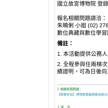
國立故宮博物院
登
報名相關問題請
洽：
朱曉俐
小姐
(02)
27
數位典藏與數位學習
備註：
1. 本活動提供公務
2. 全程參與任兩梯
績證明，可為日後向
》相關新聞閱讀：
【敬邀參加】博物館電腦網路協會台灣
》留 言