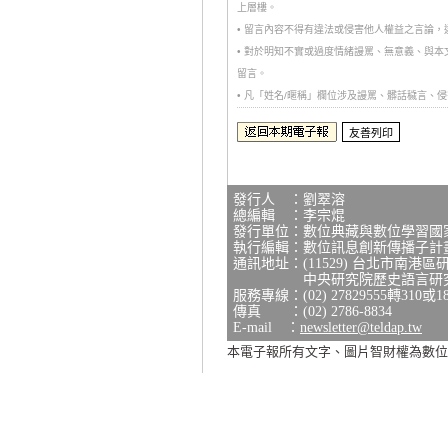
上層樓。
• 留言內容不得有違法或侵害他人權益之言論
• 對於明知不實或過度情緒謾罵、無意義、與
留言。
• 凡「姓名/暱稱」欄位涉及謾罵、髒話穢言
發行人 ：劉翠溶
總編輯 ：李宗焜
發行單位：數位典藏與數位學習國
執行編輯：數位訊息創新傳播子計
通訊地址：(11529) 台北市南港區
中央研究院歷史語言研究所研
服務專線：(02) 27829555轉310或1
傳真 ：(02) 2786-8834
E-mail ：
newsletter@teldap.tw
本電子報所有文字、圖片智財權為數位