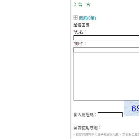
》留 言
回應(0筆)
給個回應
*
姓名：
*
郵件：
輸入驗證碼：
留言使用守則：
• 數位典藏與學習電子報留言功能，為針對單