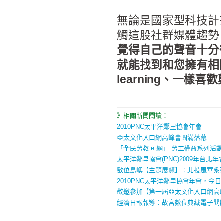
無論是國家型科技計
觸這股社群媒體趨勢
覺得自己的聲音十分
就能找到和您擁有相
learning、一樣
》相關新聞閱讀：
2010PNC太平洋鄰里協會年會
亞太文化入口網高峰會圓滿落幕
「全民勞教 e 網」 勞工權益系列活
太平洋鄰里協會(PNC)2009年台北
數位島嶼【主題展覽】：北投風華系
2010PNC太平洋鄰里協會年會，今
敬邀參加【第一屆亞太文化入口網高
經濟日報報導：故宮數位典藏電子閱