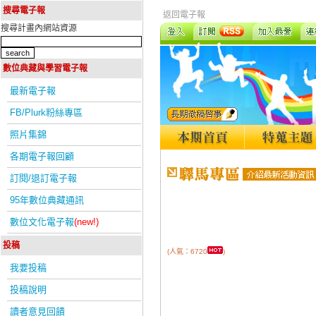
搜尋電子報
返回電子報
搜尋計畫內網站資源
數位典藏與學習電子報
最新電子報
FB/Plurk粉絲專區
照片集錦
各期電子報回顧
訂閱/退訂電子報
95年數位典藏通訊
數位文化電子報
(new!)
投稿
(人氣：6720
)
我要投稿
投稿說明
讀者意見回饋