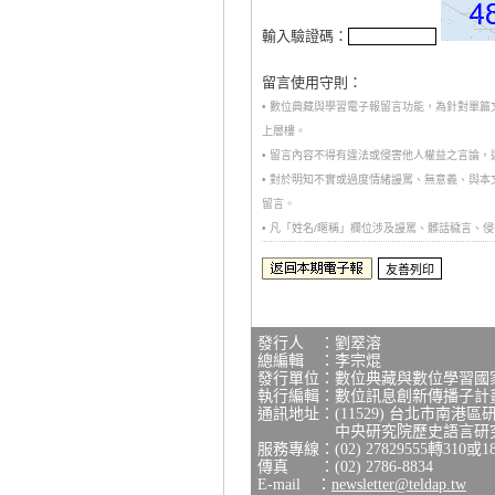
輸入驗證碼：
留言使用守則：
• 數位典藏與學習電子報留言功能，為針對單
上層樓。
• 留言內容不得有違法或侵害他人權益之言論
• 對於明知不實或過度情緒謾罵、無意義、與
留言。
• 凡「姓名/暱稱」欄位涉及謾罵、髒話穢言
發行人 ：劉翠溶
總編輯 ：李宗焜
發行單位：數位典藏與數位學習國
執行編輯：數位訊息創新傳播子計
通訊地址：(11529) 台北市南港區
中央研究院歷史語言研究所研
服務專線：(02) 27829555轉310或1
傳真 ：(02) 2786-8834
E-mail ：
newsletter@teldap.tw