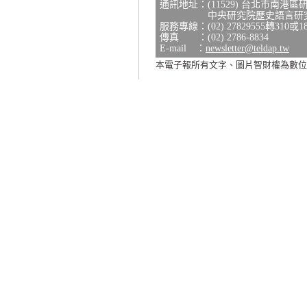
通訊地址：(11529) 台北市南港區
中央研究院歷史語言研究所研
服務專線：(02) 27829555轉310或1
傳真 ：(02) 2786-8834
E-mail ：
newsletter@teldap.tw
本電子報所有文字、圖片智財權為數位