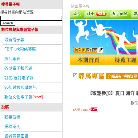
搜尋電子報
返回電子報
搜尋計畫內網站資源
數位典藏與學習電子報
最新電子報
FB/Plurk粉絲專區
照片集錦
各期電子報回顧
訂閱/退訂電子報
95年數位典藏通訊
【敬邀參加】夏日 海洋
數位文化電子報
(new!)
數位
投稿
(人氣：6616
)
我要投稿
投稿說明
讀者意見回饋