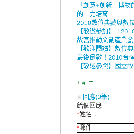
「創意+創新－博物
的二力培育
2010數位典藏與
【敬邀參加】「20
故宮推動文創產業發
【歡迎閱讀】數位典
最後倒數！2010
【敬邀參與】國立故
》留 言
回應(0筆)
給個回應
*
姓名：
*
郵件：