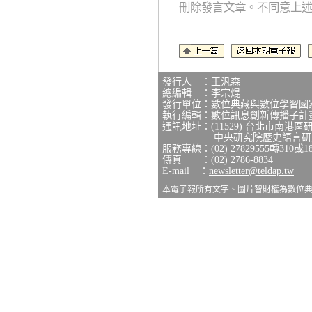
刪除發言文章。不同意上
發行人 ：王汎森
總編輯 ：李宗焜
發行單位：數位典藏與數位學習國
執行編輯：數位訊息創新傳播子計
通訊地址：(11529) 台北市南港區
中央研究院歷史語言研究所
服務專線：(02) 27829555轉310或1
傳真 ：(02) 2786-8834
E-mail ：
newsletter@teldap.tw
本電子報所有文字、圖片智財權為數位