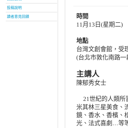
投稿說明
時間
讀者意見回饋
月
日
星期二
11
13
(
)
地點
台灣文創會館，受
台北市敦化南路一
(
主講人
陳郁秀女士
世紀的人類所
21
米其林三星美食、
鏡、香水、香檳、
光、法式喜劇
等
…