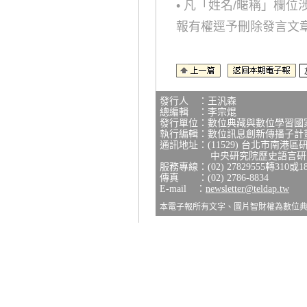
• 凡「姓名/暱稱」欄
報有權逕予刪除發言文
發行人 ：王汎森
總編輯 ：李宗焜
發行單位：數位典藏與數位學習國
執行編輯：數位訊息創新傳播子計
通訊地址：(11529) 台北市南港區
中央研究院歷史語言研究所
服務專線：(02) 27829555轉310或1
傳真 ：(02) 2786-8834
E-mail ：
newsletter@teldap.tw
本電子報所有文字、圖片智財權為數位