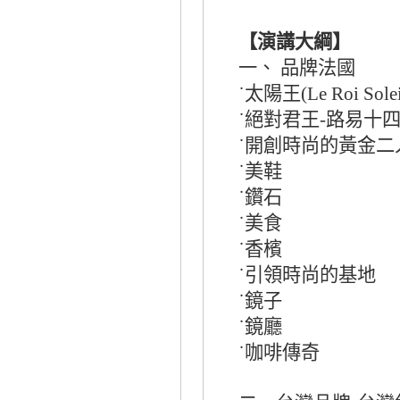
【演講大綱】
一、
品牌法國
太陽王
˙
(Le Roi Solei
絕對君王
路易十
˙
-
開創時尚的黃金二
˙
美鞋
˙
鑽石
˙
美食
˙
香檳
˙
引領時尚的基地
˙
鏡子
˙
鏡廳
˙
咖啡傳奇
˙