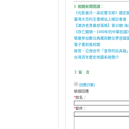
》相關新聞閱讀：
《光影歲月－高松豐次郎》國史
臺灣大百科全書網站上線記者會
【潮流老青春部落格】第10期 
《存亡關頭－1949年的中華民
敬邀參加數位典藏與數位學習國家
電子書前進校園
故宮、公視合作「皇帝的玩具箱
台灣百年歷史地圖系統簡介
》留 言
回應(0筆)
給個回應
*
姓名：
*
郵件：