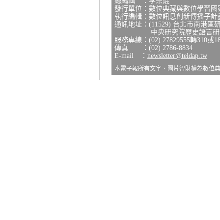
總編輯 ：李宗焜
發行單位：數位典藏與數位學習國
執行編輯：數位訊息創新傳播子計
通訊地址：(11529) 台北市南港區
中央研究院歷史語言研究所
服務專線：(02) 27829555轉310或1
傳真 ：(02) 2786-8834
E-mail ：
newsletter@teldap.tw
本電子報所有文字、圖片智財權為數位