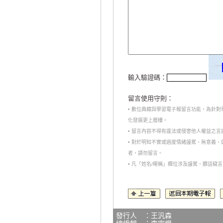
輸入驗證碼：
留言使用守則：
• 數位典藏與學習電子報留言功能，為針
化發展更上層樓。
• 留言內容不得有違法或侵害他人權益之
• 對於明知不實或過度情緒謾罵、無意義
者，請勿留言。
• 凡「姓名/暱稱」欄位涉及謾罵、髒話
發行人 ：王汎森