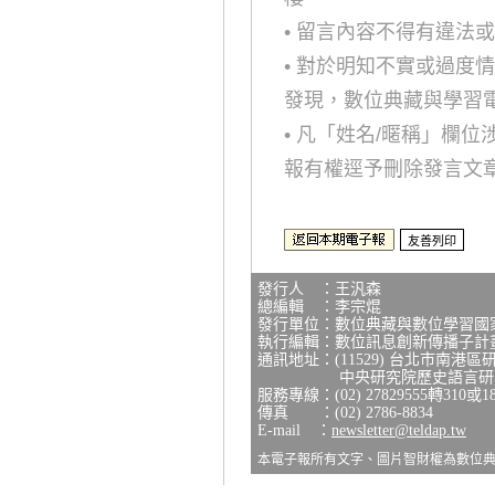
• 留言內容不得有違法
• 對於明知不實或過度
發現，數位典藏與學習
• 凡「姓名/暱稱」欄
報有權逕予刪除發言文
發行人 ：王汎森
總編輯 ：李宗焜
發行單位：數位典藏與數位學習國
執行編輯：數位訊息創新傳播子計
通訊地址：(11529) 台北市南港區
中央研究院歷史語言研究所
服務專線：(02) 27829555轉310或1
傳真 ：(02) 2786-8834
E-mail ：
newsletter@teldap.tw
本電子報所有文字、圖片智財權為數位