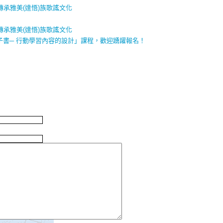
傳承雅美(達悟)族歌謠文化
傳承雅美(達悟)族歌謠文化
電子書─ 行動學習內容的設計」課程，歡迎踴躍報名！