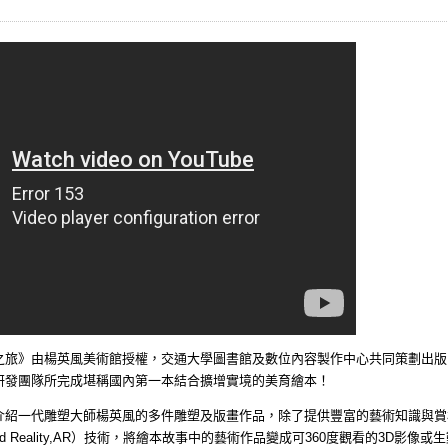
之旅
》由楊英風美術館授權，交通大學圖書館及數位內容製作中心共同策劃出版
研發團隊所完成堪稱國內第一本結合擴增實境的美育繪本！
介紹一代雕塑大師楊英風的多件雕塑及版畫作品，
除了提供豐富的藝術知識與賞
 Reality,AR
）技術，將繪本故事中的藝術作品變成可
360
度觀看的
3D
影像或生