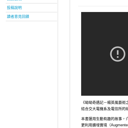
投稿說明
讀者意見回饋
《
呦呦奇遇記－楊英風藝術
結合交大電機系及電信所的
本書運用生動有趣的故事，
更利用擴增實境
（
Augmented