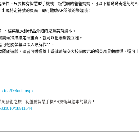
趣味性。只要擁有智慧型手機或平板電腦的爸爸媽媽，可以下載呦呦奇遇記的
A
上出現特定符號的頁面，即可體驗
AR
閱讀的樂趣哦！
）、楊英風大師作品介紹的兒童美育繪本。
腦鏡頭掃描指定插畫頁，就可以把雕塑變立體。
者可輕觸螢幕以深入瞭解作品。
互動闖關遊戲，讀者可透過線上遊戲瞭解交大校園展示的楊英風景觀雕塑，還可
ss-tea/Default.aspx
風藝術之旅 - 初體驗智慧手機AR技術與繪本的融合！
cp831010/18911544