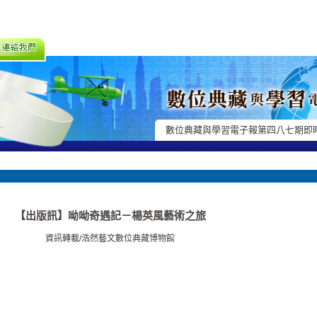
數位典藏與學習電子報第四八七期即
【出版訊】呦呦奇遇記－楊英風藝術之旅
資訊轉載/浩然藝文數位典藏博物館