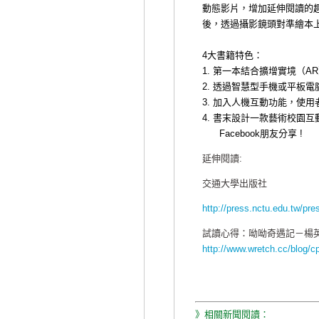
動態影片，增加延伸閱讀的
後，透過攝影鏡頭對準繪本
4大書籍特色：
1.
第一本結合擴增實境（
AR
2.
透
過智慧型手機或平板電
3.
加入人機互動功能，使用
4. 書末設計一款藝術校園
Facebook朋友分享 !
延伸閱讀:
交通大學出版社
http://press.nctu.edu.tw/pre
試讀心得：呦呦奇遇記－楊英
http://www.wretch.cc/blog/
》相關新聞閱讀：