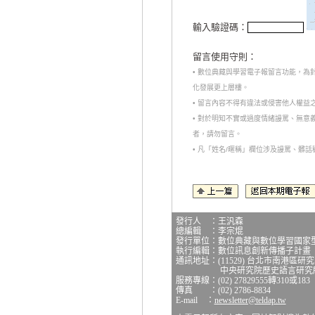
輸入驗證碼：
留言使用守則：
• 數位典藏與學習電子報留言功能，
化發展更上層樓。
• 留言內容不得有違法或侵害他人權益
• 對於明知不實或過度情緒謾罵、無
者，請勿留言。
• 凡「姓名/暱稱」欄位涉及謾罵、髒
發行人 ：王汎森
總編輯 ：李宗焜
發行單位：數位典藏與數位學習國家
執行編輯：數位訊息創新傳播子計畫
通訊地址：(11529) 台北市南港區研
中央研究院歷史語言研究所研
服務專線：(02) 27829555轉310或183
傳真 ：(02) 2786-8834
E-mail ：
newsletter@teldap.tw