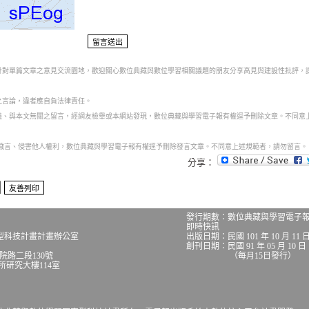
為針對單篇文章之意見交流園地，歡迎關心數位典藏與數位學習相關議題的朋友分享高見與建設性批評，
之言論，違者應自負法律責任。
意義、與本文無關之留言，經網友檢舉或本網站發現，數位典藏與學習電子報有權逕予刪除文章。不同意
話穢言、侵害他人權利，數位典藏與學習電子報有權逕予刪除發言文章。不同意上述規範者，請勿留言。
分享：
發行期數：數位典藏與學習電子
即時快訊
型科技計畫計畫辦公室
出版日期：民國 101 年 10 月 11 
創刊日期：民國 91 年 05 月 10 日
究院路二段130號
（每月15日發行）
究大樓114室