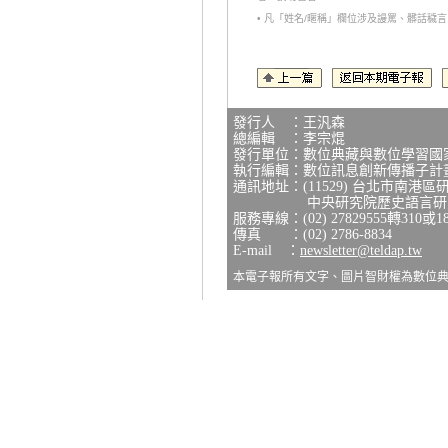
• 凡「姓名/暱稱」欄位涉及謾罵、髒話
發行人 ：王汎森
總編輯 ：李宗焜
發行單位：數位典藏與數位學習國
執行編輯：數位訊息創新傳播子計
通訊地址：(11529) 台北市南港區
中央研究院歷史語言研究所
服務專線：(02) 27829555轉310或1
傳真 ：(02) 2786-8834
E-mail ：
newsletter@teldap.tw
本電子報所有文字、圖片智財權為數位