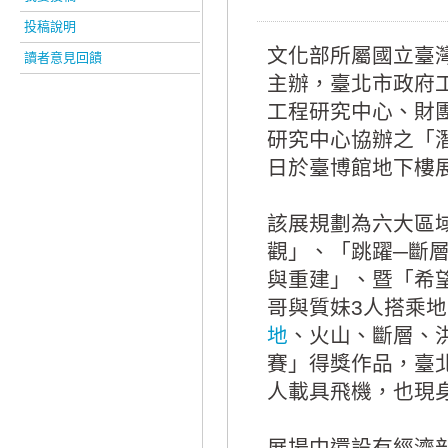
投稿說明
文化部所屬國立臺
讀者意見回饋
主辦，臺北市政府
工程研究中心、財
研究中心協辦之「潛
日於臺博館地下樓
該展規劃為六大區
觀」、「跳躍─斷
與重建」、暨「希
哥與質妹3人搭乘
地
、火山、斷層、洪
賽」得獎作品，臺
人載具飛機，也現
展場中還設有經濟