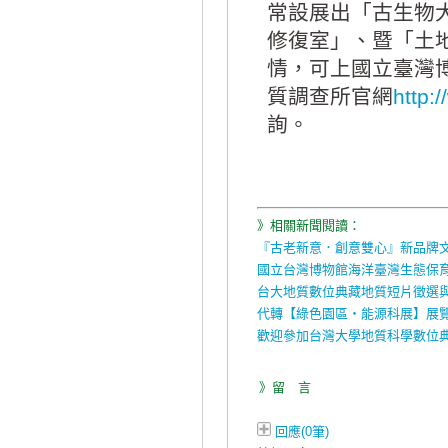
常設展出「古生物
修復室」、暨「土
情，可上國立臺灣
質調查所官網
http:
詢。
》相關新聞閱讀：
『古老新意．創意雙心』新品牌文
國立台灣博物館海洋臺灣生態保
台大地質數位典藏地質短片徵選與
代轉【綠色園區‧能源科展】展
歡迎參加台灣大學地質科學數位
》留 言
回應(0筆)