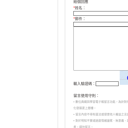
給個回應
*
姓名：
*
郵件：
輸入驗證碼：
留言使用守則：
• 數位典藏與學習電子報留言功能，為針
化發展更上層樓。
• 留言內容不得有違法或侵害他人權益之
• 對於明知不實或過度情緒謾罵、無意義
者，請勿留言。