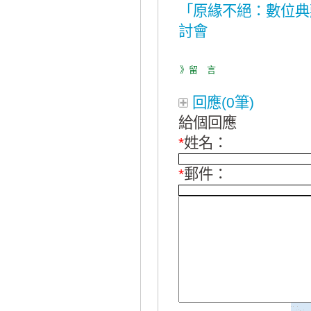
「原緣不絕：數位典
討會
》留 言
回應(0筆)
給個回應
*
姓名：
*
郵件：