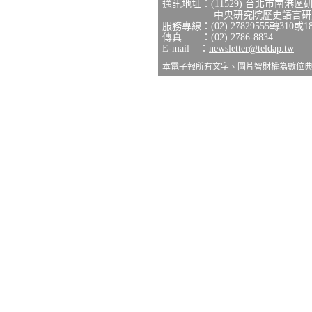
通訊地址：(11529) 台北市南港區
中央研究院歷史語言研究所
服務專線：(02) 27829555轉310或1
傳真 ：(02) 2786-8834
E-mail ：
newsletter@teldap.tw
本電子報所有文字、圖片智財權為數位