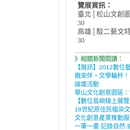
覽展資訊：
臺北│松山文創
30
高雄│駁二藝文
30
》相關新聞閱讀：
【展訊】2012數
撒來伴‧文學輪杯！
論壇活動
華山文化創意園區：TE
【數位島嶼線上展覽
18世紀原住民植染
文化創意產業推動服
一筆一畫 記錄自然