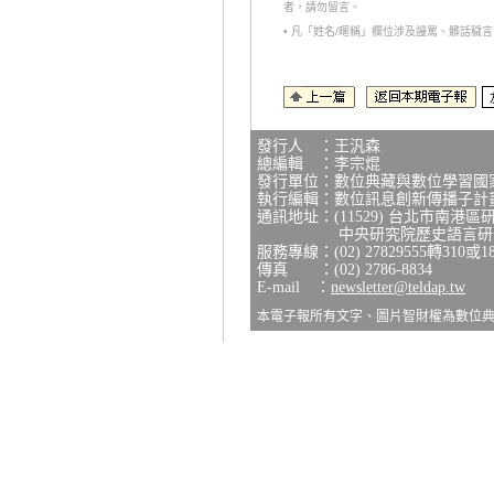
者，請勿留言。
• 凡「姓名/暱稱」欄位涉及謾罵、髒話
發行人 ：王汎森
總編輯 ：李宗焜
發行單位：數位典藏與數位學習國
執行編輯：數位訊息創新傳播子計
通訊地址：(11529) 台北市南港區
中央研究院歷史語言研究所
服務專線：(02) 27829555轉310或1
傳真 ：(02) 2786-8834
E-mail ：
newsletter@teldap.tw
本電子報所有文字、圖片智財權為數位