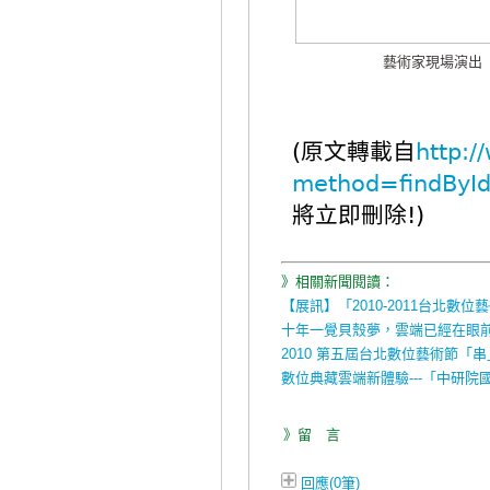
藝術家現場演出
(原文轉載自
http:/
method=findByI
將立即刪除!)
》相關新聞閱讀：
【展訊】「2010-2011台北數
十年一覺貝殼夢，雲端已經在眼
2010 第五屆台北數位藝術節「
數位典藏雲端新體驗---「中研
》留 言
回應(0筆)