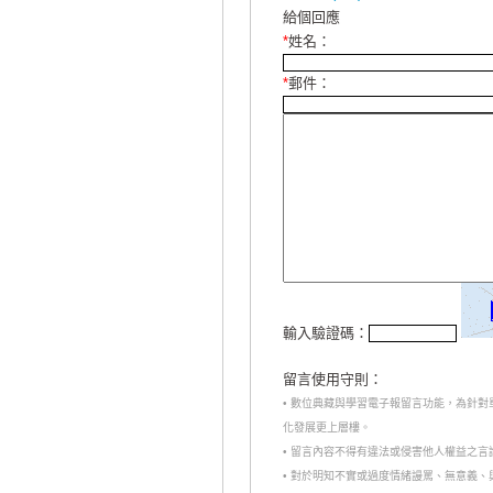
給個回應
*
姓名：
*
郵件：
輸入驗證碼：
留言使用守則：
• 數位典藏與學習電子報留言功能，為針
化發展更上層樓。
• 留言內容不得有違法或侵害他人權益之
• 對於明知不實或過度情緒謾罵、無意義