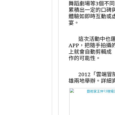
舞蹈劇場等
3
個不同
累積出一定的口碑
體驗如即時互動或
宴。
這次活動中也
APP
，把隨手拍攝
上就會自動剪輯成
作的可能性。
2012
「雲端冒
雄兩地舉辦。詳細