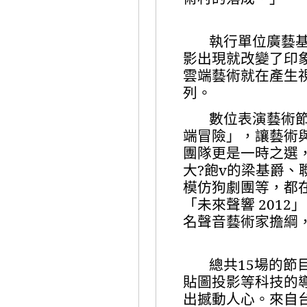
執行單位廣藝
影出現就改變了印
雲端藝術就在產生
列。
數位表演藝術
端冒險」，讓藝術
團隊更是一時之選
大?飽v的梁基爵
模仿狗劇團等，都
「未來聲響
2012
」
名聲音藝術家擔綱
總共
15
場的節
貼圖投影等科技的
出撼動人心。來自