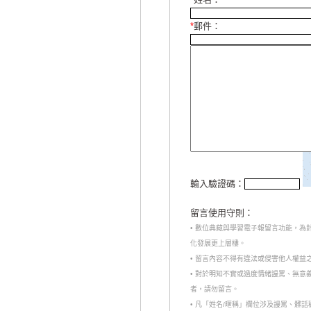
*
郵件：
輸入驗證碼：
留言使用守則：
• 數位典藏與學習電子報留言功能，
化發展更上層樓。
• 留言內容不得有違法或侵害他人權益
• 對於明知不實或過度情緒謾罵、無
者，請勿留言。
• 凡「姓名/暱稱」欄位涉及謾罵、髒