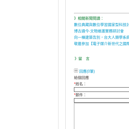
》相關新聞閱讀：
數位典藏與數位學習國家型科技
博古通今-文物維護實務研討會
向一棟建築告別，台大人類學系
敬邀參加【電子媒介新世代之國
》留 言
回應(0筆)
給個回應
*
姓名：
*
郵件：