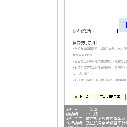
輸入驗證碼：
留言使用守則：
• 數位典藏與學習電子報留言功能，為針
化發展更上層樓。
• 留言內容不得有違法或侵害他人權益之
• 對於明知不實或過度情緒謾罵、無意義
者，請勿留言。
• 凡「姓名/暱稱」欄位涉及謾罵、髒話
發行人 ：王汎森
總編輯 ：李宗焜
發行單位：數位典藏與數位學習國
執行編輯：數位訊息創新傳播子計