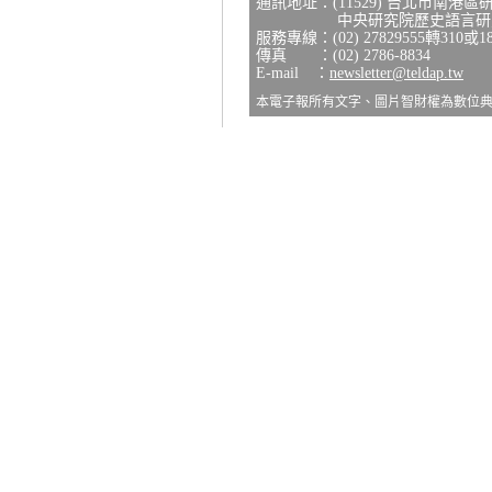
通訊地址：(11529) 台北市南港區
中央研究院歷史語言研究所
服務專線：(02) 27829555轉310或1
傳真 ：(02) 2786-8834
E-mail ：
newsletter@teldap.tw
本電子報所有文字、圖片智財權為數位