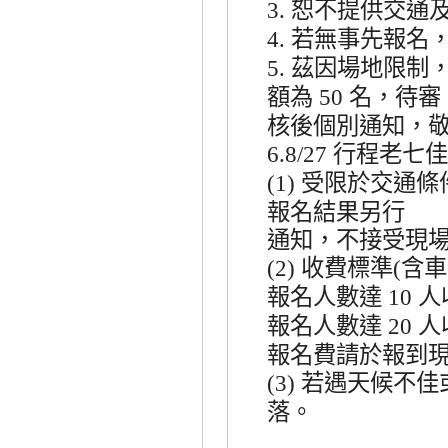
恕不提供交通
3.
若無事先報名
4.
茲因場地限制
5.
額為
名，待審
50
核後個別通知，
行程老七佳
6.8/27
受限於交通條
(1)
報名結果另行
通知，不接受現
收費標準
含車
(2)
(
報名人數達
人
10
報名人數達
人
20
報名費請於報到
若遇天候不佳
(3)
落。