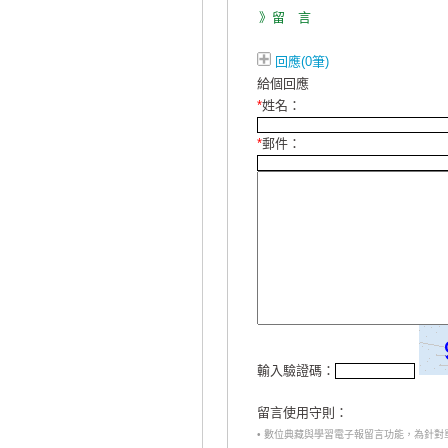
》留 言
回應(0筆)
給個回應
*
姓名：
*
郵件：
輸入驗證碼：
留言使用守則：
• 數位典藏與學習電子報留言功能，為針