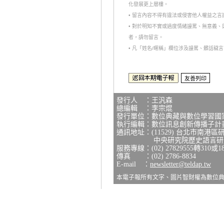
化發展更上層樓。
• 留言內容不得有違法或侵害他人權益之
• 對於明知不實或過度情緒謾罵、無意義
者，請勿留言。
• 凡「姓名/暱稱」欄位涉及謾罵、髒話
發行人 ：王汎森
總編輯 ：李宗焜
發行單位：數位典藏與數位學習國
執行編輯：數位訊息創新傳播子計
通訊地址：(11529) 台北市南港區
中央研究院歷史語言研究所
服務專線：(02) 27829555轉310或1
傳真 ：(02) 2786-8834
E-mail ：
newsletter@teldap.tw
本電子報所有文字、圖片智財權為數位