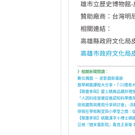
雄市立歷史博物館-
贊助廠商：台灣明尼
相關連結：
高雄縣政府文化局
高雄市政府文化局
》相關新聞閱讀：
數位偶戲 － 皮影戲新風貌
藝學網藝課程大分享，7-11禮卷
【敬邀參與】愛上精典品藏好禮
「人因科技發展促進認知科學應
技術趨勢與應用分享研討會」-活
徘徊在學術殿堂與小學堂之間：
【敬邀參與】挑戰漢字小博士網
公視『週末電影院』看見王家衛 