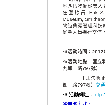
地區博物館從業人
任
登錄員
Erik Sa
Museum, Smithsonia
物館典藏管理科技
從業人員進行交流
※活動時間
：
2012
：
※活動地點
國立
九如一路
797
號）
【北館地
如一路
797
號】
交
※
活動網址：
http
※報名方式：