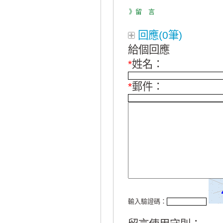
》留 言
回應(0筆)
給個回應
*
姓名：
*
郵件：
輸入驗證碼：