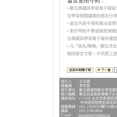
留言使用守則：
• 數位典藏與學習電子報
位學習相關議題的朋友分
• 留言內容不得有違法或
• 對於明知不實或過度情
位典藏與學習電子報有權
• 凡「姓名/暱稱」欄位
刪除發言文章。不同意上
發行人 ：王汎森
總編輯 ：李宗焜
發行單位：數位典藏與數位學習國
執行編輯：數位訊息創新傳播子計
通訊地址：(11529) 台北市南港區
中央研究院歷史語言研究所
服務專線：(02) 27829555轉310或1
傳真 ：(02) 2786-8834
E-mail ：
newsletter@teldap.tw