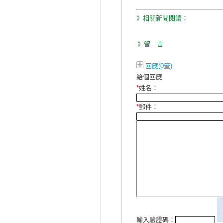
》相關新聞閱讀：
》留 言
回應(0筆)
給個回應
*
姓名：
*
郵件：
輸入驗證碼：