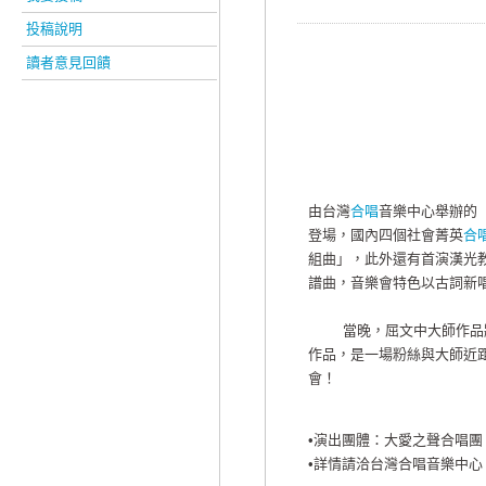
投稿說明
讀者意見回饋
由台灣
合唱
音樂中心舉辦的
登場，國內四個社會菁英
合
組曲」，此外還有首演漢光
譜曲，音樂會特色以古詞新
當晚，屈文中大師作品將由
作品，是一場粉絲與大師近
會！
•演出團體：大愛之聲合唱
•詳情請洽台灣合唱音樂中心，電