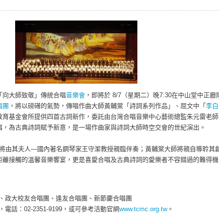
「向大師致敬」傳統合唱
音樂會
，即將於 8/7（星期二）晚7:30在中山堂中正廳
唱團
，將以磅礡的氣勢，傳唱作曲大師黃輔棠「詩詞系列作品」、屈文中「
李白
教育基金會所提供四首古詞新作，委託由台灣合唱音樂中心藝術總監朱元雷老師
唱，為古典詩詞賦予新意，是一場作曲家與詩詞大師時空交會的世紀演出。
其夫人—國內著名鋼琴家王守潔教授親臨伴奏；黃輔棠大師將親自導聆其
距離接觸的溫馨音樂饗宴，更是喜愛合唱及古典詩詞的愛樂者不容錯過的難得機
團、政大校友合唱團、逢友合唱團、新節慶合唱團
話：02-2351-9199，或可參考活動官網
www.tcmc.org.tw
。