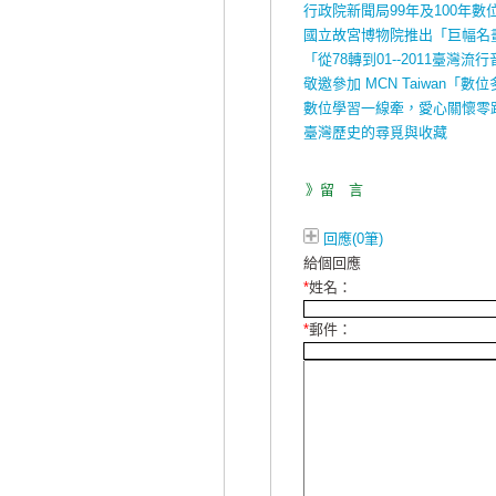
行政院新聞局99年及100年
國立故宮博物院推出「巨幅名
「從78轉到01--2011臺
敬邀參加 MCN Taiwan
數位學習一線牽，愛心關懷零
臺灣歷史的尋覓與收藏
》留 言
回應(0筆)
給個回應
*
姓名：
*
郵件：