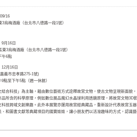
09/16
區東3烏梅酒廠（台北市八德路一段1號）
 9月16日
園區東3烏梅酒廠（台北市八德路一段1號）
下午6點
 12月16日
義市忠孝路275-1號)
9點至下午5點（週一休館）
文結合科技」為主軸，藉由數位藝術方式詮釋故宮文物，使古文物呈現新面貌，
作品所含的科學原理，例如數位展品魔幻水晶球利用透鏡原理，將故宮文物3D
文科技跨域文創樂趣。此外本展覽亦運用故宮經典藏品，重新設計代表故宮玉器
法、和圖書文獻等典藏項目的國寶娃娃，讓小朋友們以活潑趣味的方式，認識藝