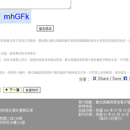
為針對單篇文章之意見交流園地，歡迎關心數位典藏與數位學習相關議題的朋友分享高見與建設性批評，
之言論，違者應自負法律責任。
意義、與本文無關之留言，經網友檢舉或本網站發現，數位典藏與學習電子報有權逕予刪除文章。不同意
話穢言、侵害他人權利，數位典藏與學習電子報有權逕予刪除發言文章。不同意上述規範者，請勿留言。
分享：
發行期數：數位典藏與學習電子
即時快訊
型科技計畫計畫辦公室
出版日期：民國 101 年 07 月 19 
創刊日期：民國 91 年 05 月 10 日
究院路二段130號
（每月15日發行）
究大樓114室