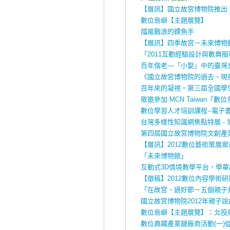
【展訊】國立故宮博物院推出
數位島嶼【主題展覽】
擋風戰浪的鏢魚手
【展訊】四季故宮－未來博物
「2011互動經驗設​計與數典
百年偕老—「小娶」中的臺灣
《國立故宮博物院的過去、現
百年來的凝視‧第三屆全國學
敬邀參加 MCN Taiwan
數位學習人才培訓課程--電子
台灣多樣性知識網焦點特展 -
第四屆國立故宮博物院文創產
【展訊】2012數位藝術策展
「未來博物館」
互動式3D情境教學平台，學
【徵稿】2012數位內容學術研
「在故宮、過好節－五個親子
國立故宮博物院2012年親子
數位島嶼【主題展覽】：北投
數位典藏產業鏈廠商活動(一)