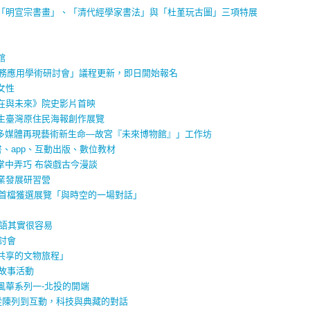
「明宣宗書畫」、「清代經學家書法」與「杜堇玩古圖」三項特展
館
服務應用學術​研討會」議程更新，即​日開始報名
女性
在與未來》院史影片首映
生臺灣原住民海報創作展覽
「數位多媒體再現藝術新生命—故宮『未來博物館』」工作坊
書、app、互動出版、數位教材
 掌中弄巧 布袋戲古今漫談
業發展研習營
案首檔獲選展覽「與時空的一場對話」
華語其實很容易
討會
共享的文物旅程」
說故事活動
風華系列一-北投的開端
從陳列到互動，科技與典藏的對話