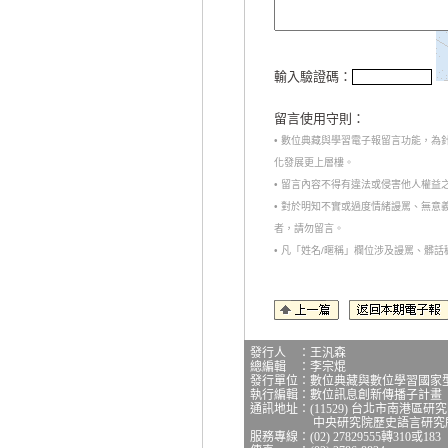
輸入驗證碼：
留言使用守則：
• 數位典藏與學習電子報留言功能，
化發展更上層樓。
• 留言內容不得有違法或侵害他人權益
• 對於明知不實或過度情緒謾罵、無
者，請勿留言。
• 凡「姓名/暱稱」欄位涉及謾罵、髒
發行人 ：王汎森
總編輯 ：李宗焜
發行單位：數位典藏與數位學習國家
執行編輯：數位訊息創新傳播子計畫
通訊地址：(11529) 台北市南港區研
中央研究院歷史語言研究所研
服務專線：(02) 27829555轉310或183