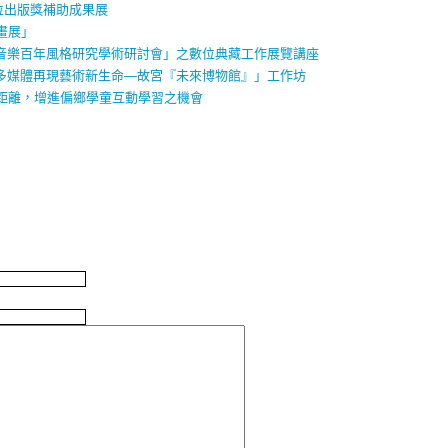
數位出版獎補助成果展
畫展」
灣流行音樂百年風格研究學術研討會」之數位典藏工作展覽講座
「數位多媒體再現藝術新生命—故宮『未來博物館』」工作坊
距離，增進偏鄉學童互動學習之機會