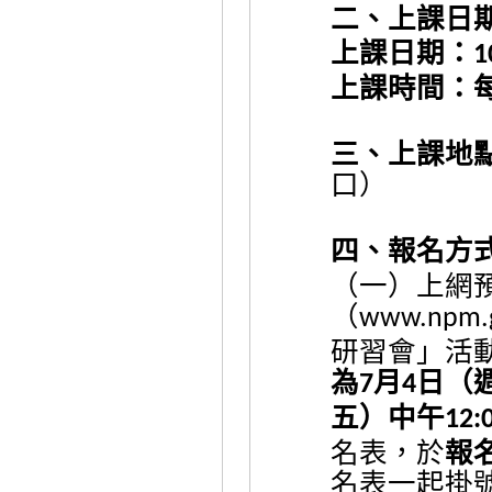
二、上課日
上課日期：
1
上課時間：
三、上課地
口）
四、報名方
（一）上網
（
www.npm.g
研習會」活
為
月
日（
7
4
五）中午
12:
名表，於
報
名表一起掛