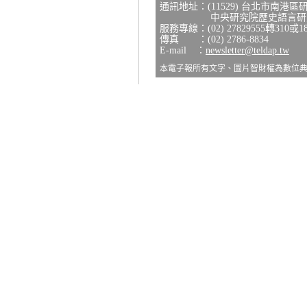
通訊地址：(11529) 台北市南港區
中央研究院歷史語言研究所
服務專線：(02) 27829555轉310或1
傳真 ：(02) 2786-8834
E-mail ：
newsletter@teldap.tw
本電子報所有文字、圖片智財權為數位