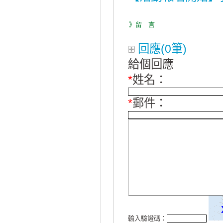
》留 言
回應(0筆)
給個回應
*
姓名：
*
郵件：
輸入驗證碼：