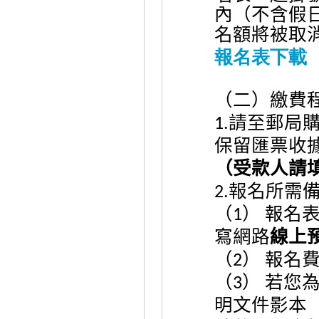
內（不含假
名額將被取
報名表下載
（二）繳費
請至郵局
1.
保留匯票收
（受款人請
報名所需
2.
（
）
報名
1
寫網路
線上
（
）
報名
2
（
）
若您
3
明文件影本