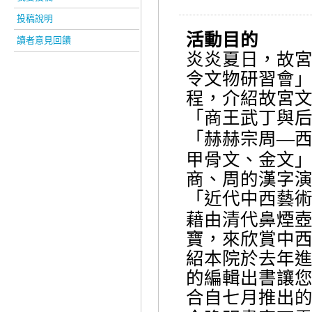
投稿說明
活動目的
讀者意見回饋
炎炎夏日，故
令文物研習會
程，介紹故宮
「商王武丁與
「赫赫宗周
—
甲骨文、金文
商、周的漢字
「近代中西藝
藉由清代鼻煙
寶，來欣賞中
紹本院於去年
的編輯出書讓
合自七月推出