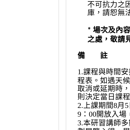
不可抗力之
庫，請恕無
場次及內
*
之處，敬請
備 註
課程與時間安
1.
程表。如遇天
取消或延期時
則決定當日課
上課期間
月
2.
8
5
：
開放入場
9
00
本研習講師多
3.