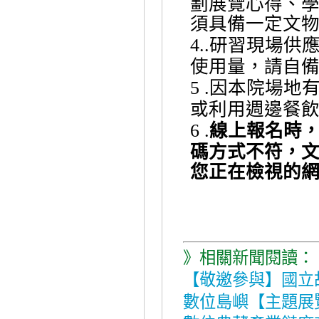
劃展覽心得、
須具備一定文
研習現場供
4..
使用量，請自
因本院場地
5 .
或利用週邊餐
線上報名時
6 .
碼方式不符，
您正在檢視的
》相關新聞閱讀：
【敬邀參與】國立
數位島嶼【主題展