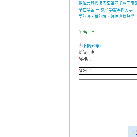
數位典藏橋接專案第四期電子報
樂在學習 － 數位學習案例分享
學無涯、藏無垠，數位典藏與學
》留 言
回應(0筆)
給個回應
*
姓名：
*
郵件：