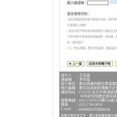
輸入驗證碼：
留言使用守則：
• 數位典藏與學習電子報留言功能，為針
化發展更上層樓。
• 留言內容不得有違法或侵害他人權益之
• 對於明知不實或過度情緒謾罵、無意義
者，請勿留言。
• 凡「姓名/暱稱」欄位涉及謾罵、髒話
發行人 ：王汎森
總編輯 ：李宗焜
發行單位：數位典藏與數位學習國
執行編輯：數位訊息創新傳播子計
通訊地址：(11529) 台北市南港區
中央研究院歷史語言研究所
服務專線：(02) 27829555轉310或1
傳真 ：(02) 2786-8834
E-mail ：
newsletter@teldap.tw
本電子報所有文字、圖片智財權為數位