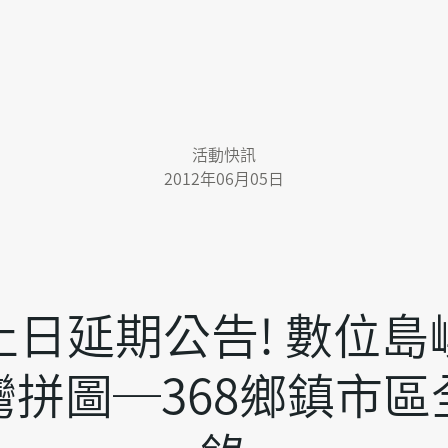
活動快訊
2012年06月05日
止日延期公告! 數位島
灣拼圖─368鄉鎮市區