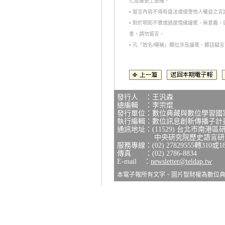
化發展更上層樓。
• 留言內容不得有違法或侵害他人權益之
• 對於明知不實或過度情緒謾罵、無意義
者，請勿留言。
• 凡「姓名/暱稱」欄位涉及謾罵、髒話
發行人 ：王汎森
總編輯 ：李宗焜
發行單位：數位典藏與數位學習國
執行編輯：數位訊息創新傳播子計
通訊地址：(11529) 台北市南港區
中央研究院歷史語言研究所
服務專線：(02) 27829555轉310或1
傳真 ：(02) 2786-8834
E-mail ：
newsletter@teldap.tw
本電子報所有文字、圖片智財權為數位