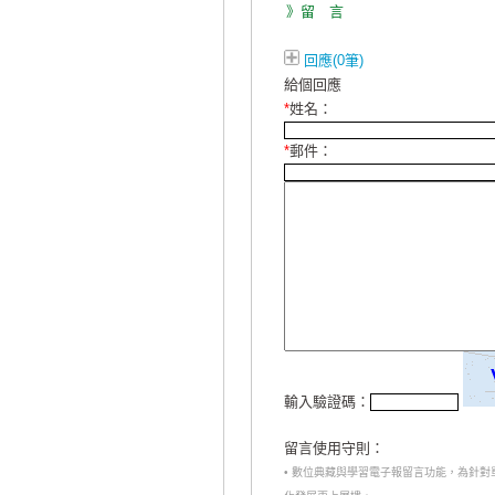
》留 言
回應(0筆)
給個回應
*
姓名：
*
郵件：
輸入驗證碼：
留言使用守則：
• 數位典藏與學習電子報留言功能，為針