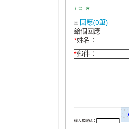
》留 言
回應(0筆)
給個回應
*
姓名：
*
郵件：
輸入驗證碼：