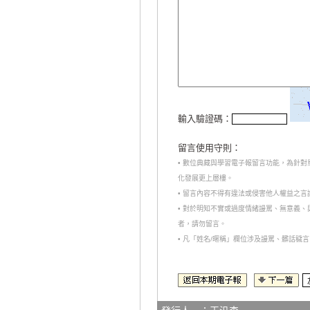
輸入驗證碼：
留言使用守則：
• 數位典藏與學習電子報留言功能，為針
化發展更上層樓。
• 留言內容不得有違法或侵害他人權益之
• 對於明知不實或過度情緒謾罵、無意義
者，請勿留言。
• 凡「姓名/暱稱」欄位涉及謾罵、髒話