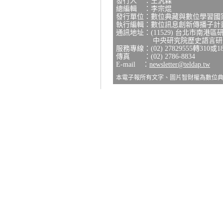
發行人 ：王汎森
總編輯 ：李宗焜
發行單位：數位典藏與數位學習國
執行編輯：數位訊息創新傳播子計
通訊地址：(11529) 台北市南港區
中央研究院歷史語言研究所
服務專線：(02) 27829555轉310或1
傳真 ：(02) 2786-8834
E-mail ：
newsletter@teldap.tw
本電子報所有文字、圖片智財權為數位