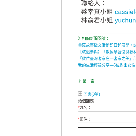
聯絡人：
蔡幸真小姐
cassie
林俞君小姐
yuchun
》相關新聞閱讀：
典藏故事徵文活動即日起展開，
【敬邀參與】「數位學習優良教
「數位臺灣客家庄—客家之美」
我的生活經驗分享—5位傑出女性
》留 言
回應(0筆)
給個回應
*
姓名：
*
郵件：