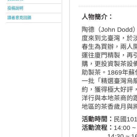
投稿說明
人物簡介：
讀者意見回饋
陶德（John Do
度來到北臺灣，於淡
春生為買辦，兩人
運往廈門精製，再
購，更投資製茶設
助製茶。1869年
一批「精選臺灣烏龍茶」（
約，獲得極大好評
洋行與本地茶商的
地區的茶香歲月與
活動時間：
民國101
活動流程：
14:00
14:30 ~ 16