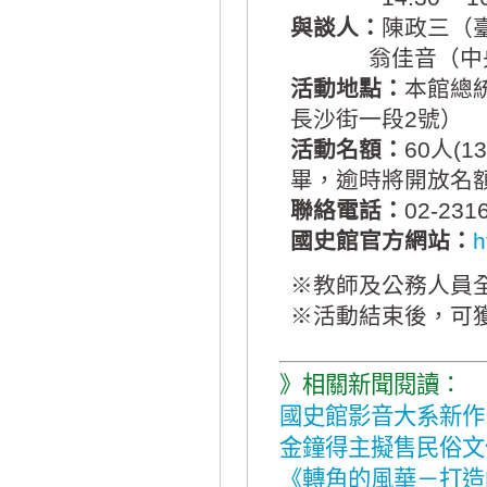
與談人：
陳政三（
翁佳音（中央研
活動地點：
本館總
長沙街一段2號）
活動名額：
60人(
畢，逾時將開放名
聯絡電話：
02-23
國史館官方網站：
h
※教師及公務人員
※活動結束後，可
》相關新聞閱讀：
國史館影音大系新作
金鐘得主擬售民俗文
《轉角的風華－打造F