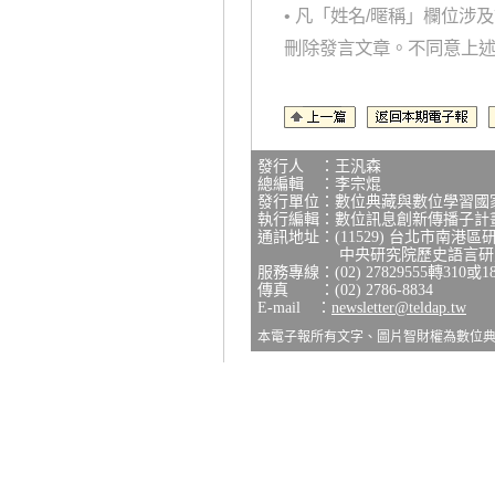
• 凡「姓名/暱稱」欄位
刪除發言文章。不同意上
發行人 ：王汎森
總編輯 ：李宗焜
發行單位：數位典藏與數位學習國
執行編輯：數位訊息創新傳播子計
通訊地址：(11529) 台北市南港區
中央研究院歷史語言研究所
服務專線：(02) 27829555轉310或1
傳真 ：(02) 2786-8834
E-mail ：
newsletter@teldap.tw
本電子報所有文字、圖片智財權為數位