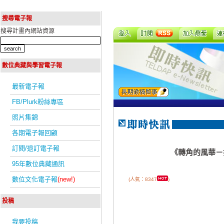
搜尋電子報
搜尋計畫內網站資源
數位典藏與學習電子報
最新電子報
FB/Plurk粉絲專區
照片集錦
各期電子報回顧
訂閱/退訂電子報
《轉角的風華－打
95年數位典藏通訊
數位文化電子報
(new!)
(人氣：8347
)
投稿
我要投稿