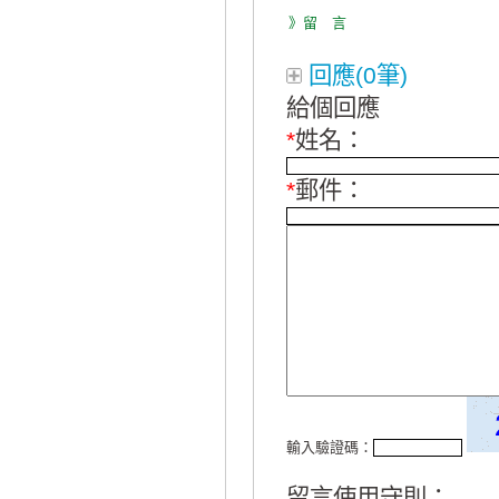
》留 言
回應(0筆)
給個回應
*
姓名：
*
郵件：
輸入驗證碼：
留言使用守則：