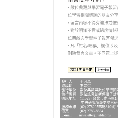
• 數位典藏與學習電子報
位學習相關議題的朋友分
• 留言內容不得有違法或
• 對於明知不實或過度情
位典藏與學習電子報有權
• 凡「姓名/暱稱」欄位
刪除發言文章。不同意上
發行人 ：王汎森
總編輯 ：李宗焜
發行單位：數位典藏與數位學習國
執行編輯：數位訊息創新傳播子計
通訊地址：(11529) 台北市南港區
中央研究院歷史語言研究所
服務專線：(02) 27829555轉310或1
傳真 ：(02) 2786-8834
E-mail ：
newsletter@teldap.tw