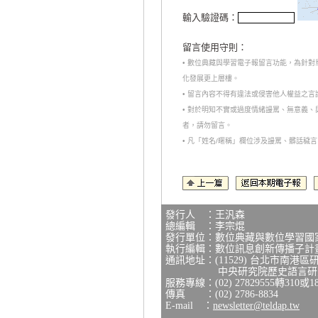
輸入驗證碼：
留言使用守則：
• 數位典藏與學習電子報留言功能，為針
化發展更上層樓。
• 留言內容不得有違法或侵害他人權益之
• 對於明知不實或過度情緒謾罵、無意義
者，請勿留言。
• 凡「姓名/暱稱」欄位涉及謾罵、髒話
發行人 ：王汎森
總編輯 ：李宗焜
發行單位：數位典藏與數位學習國
執行編輯：數位訊息創新傳播子計
通訊地址：(11529) 台北市南港區
中央研究院歷史語言研究所
服務專線：(02) 27829555轉310或1
傳真 ：(02) 2786-8834
E-mail ：
newsletter@teldap.tw