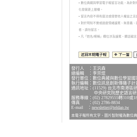
• 數位典藏與學習電子報留言功能，為針
化發展更上層樓。
• 留言內容不得有違法或侵害他人權益之
• 對於明知不實或過度情緒謾罵、無意義
者，請勿留言。
• 凡「姓名/暱稱」欄位涉及謾罵、髒話
發行人 ：王汎森
總編輯 ：李宗焜
發行單位：數位典藏與數位學習國
執行編輯：數位訊息創新傳播子計
通訊地址：(11529) 台北市南港區
中央研究院歷史語言研究所
服務專線：(02) 27829555轉310或1
傳真 ：(02) 2786-8834
E-mail ：
newsletter@teldap.tw
本電子報所有文字、圖片智財權為數位