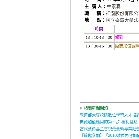
主 講 人：
林素春
職
稱：
祥瀧股份有限公
地
點：
國立臺灣大學法
時間
13
：
10-13
：
30
報到
13
：
30-16
：
30
廠商加值實
》相關新聞閱讀：
教育部大專校院數位學習人才培訓
典藏加值應用的第一步-權利盤點
當代藝術基金會視覺藝術專業經
【敬邀參加】「2010數位內容