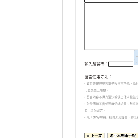
輸入驗證碼：
留言使用守則：
• 數位典藏與學習電子報留言功能，
化發展更上層樓。
• 留言內容不得有違法或侵害他人權益
• 對於明知不實或過度情緒謾罵、無
者，請勿留言。
• 凡「姓名/暱稱」欄位涉及謾罵、髒