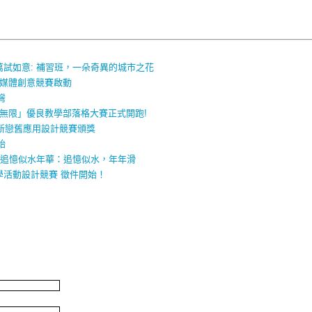
萬試如意: 補習班，一朵奇異的城市之花
新媒體創意競賽啟動
灣
采無限」優良教學部落格大賽正式開跑!
喜新戀舊應用設計競賽頒獎
始
 追憶似水年華：追憶似水，年年滑
教學活動設計競賽 徵件開始！