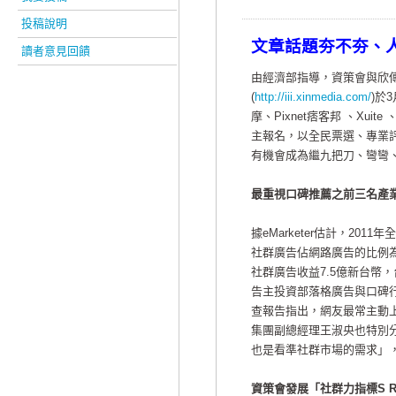
投稿說明
文章話題夯不夯、
讀者意見回饋
由經濟部指導，資策會與欣傳媒聯
(
http://iii.xinmedia.com/
)於
摩、Pixnet痞客邦 、Xu
主報名，以全民票選、專業評
有機會成為繼九把刀、彎彎
最重視口碑推薦之前三名產
據eMarketer估計，2
社群廣告佔網路廣告的比例為8.
社群廣告收益7.5億新台幣
告主投資部落格廣告與口碑
查報告指出，網友最常主動
集團副總經理王淑央也特別分
也是看準社群市場的需求」
資策會發展「社群力指標S R