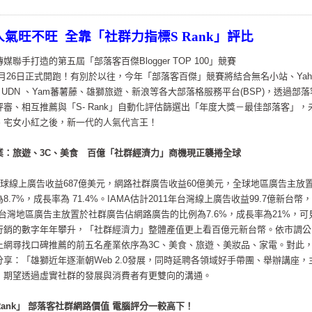
人氣旺不旺
全靠「社群力指標
S Rank
」評比
手打造的第五屆「部落客百傑Blogger TOP 100」競賽
3月26日正式開跑！有別於以往，今年「部落客百傑」競賽將結合無名小站、Yah
ite 、UDN 、Yam蕃薯藤、雄獅旅遊、新浪等各大部落格服務平台(BSP)，透過部
審、相互推薦與「S- Rank」自動化評估篩選出「年度大獎－最佳部落客」，
、宅女小紅之後，新一代的人氣代言王！
業：旅遊、3C、美食 百億「社群經濟力」商機現正襲捲全球
011年全球線上廣告收益687億美元，網路社群廣告收益60億美元，全球地區廣告主放
7%，成長率為 71.4%。IAMA估計2011年台灣線上廣告收益99.7億新台幣
，台灣地區廣告主放置於社群廣告佔網路廣告的比例為7.6%，成長率為21%，可
行銷的數字年年攀升，「社群經濟力」整體產值更上看百億元新台幣。
依市調公
上網尋找口碑推薦的前五名產業依序為3C、美食、旅遊、美妝品、家電。對此
享：「雄獅近年逐漸朝Web 2.0發展，同時延聘各領域好手帶團、舉辦講座，
，期望透過虛實社群的發展與消費者有更雙向的溝通。
ank」 部落客社群網路價值 電腦評分一較高下！