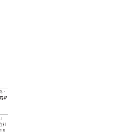
跑，
痞客邦