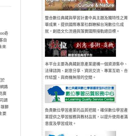
整合數位典藏與學習計畫中具主題及獨特性之菁
華成果，提供國際專業社群瞭解台灣數位化成
就，創造文化流通與落實國際接軌總目標。
oo奇
落客自
未來
本平台主要為典藏創意產業建構一個資源集中、
法律諮詢、創意分享、資訊交流、專業互助、合
作結盟、與商機無限的空間。
置於
，網路
見廣
司調
，雄獅
負責數位學習產業的品質把關，確保數位學習產
主要
業提供之學習服務與教材品質，以提升使用者滿
意度及學習成效。