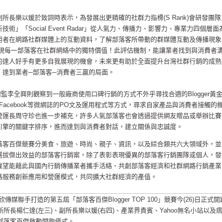
所長樂以媛於致詞時表示，為發展出更精確的社群力指標(S Rank)會研發團隊
」「Social Event Radar」從人氣力、傳播力、影響力、專業力四個層面
用者在網路社群媒體上的互動資料，了解部落客所帶動的群媒體互動及傳播現象
制呈現每一部落客在社群網絡中的獨特價值！此評估機制，能讓業者找到與消費者
的達人好手有更多自我展現的機會，未來更有助於全面提升台灣社群行銷的成熟
，達到業者─部落客─消費者三贏的局面。
總監李全興則觀察到一般廠商使用口碑行銷的方式不外乎尋找合適的Blogger黃
Facebook等微網誌的PO文及運用程式等方式，尋求自家產品與消費者接觸的
營運長周守珍也進一步補充，許多人氣部落客也會透過提供網友贈品或舉辦比賽
引擎的關鍵字排序，進而達到與消費者對話，建立關係與忠誠度。
落客百傑競賽分美食、旅遊、時尚、親子、資訊，以及綜合類共六大領域外，並
選拔傑出效益的部落客行銷案，除了表彰表現優異的部落客行銷團隊或個人，發
冀望能藉此與國內行銷傳播業者攜手活絡、共創部落客經濟和社群網路行銷產業
路服務創新應用和營運模式，共同擴大社群經濟的產值。