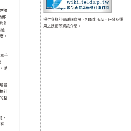
更獨
為部
提供參與計畫詳細資訊、相關出版品、研發及運
與能
用之技術等資訊介紹。
溝通
度，
金寫手
機
，誘
增設
掘社
的整