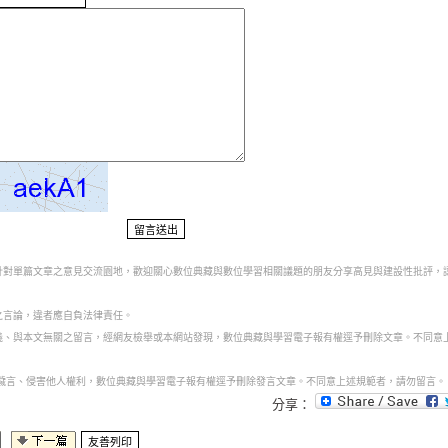
為針對單篇文章之意見交流園地，歡迎關心數位典藏與數位學習相關議題的朋友分享高見與建設性批評，
之言論，違者應自負法律責任。
意義、與本文無關之留言，經網友檢舉或本網站發現，數位典藏與學習電子報有權逕予刪除文章。不同意
話穢言、侵害他人權利，數位典藏與學習電子報有權逕予刪除發言文章。不同意上述規範者，請勿留言。
分享：