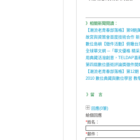
》相關新聞閱讀：
【潮流老青春部落格】第9期|
故宮與資策會首度技術合作 
數位島嶼【徵件活動】俯瞰台
全球華文網 ─「華文優格 精
用典藏活潑創意，TELDAP
第四屆數位藝術評論獎徵件開
【潮流老青春部落格】第12期
2010 數位典藏與數位學習 
》留 言
回應(0筆)
給個回應
*
姓名：
*
郵件：