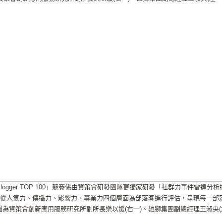
ogger TOP 100」競賽係由資策會研發團隊更獨家研發「社群力事件雷達分析
 Radar」從人氣力、傳播力、影響力、專業力四個層面為部落客進行評估，呈現每一部
為資策會創新應用服務研究所副所長樂以媛(右一)、雄獅集團副總經理王淑央(