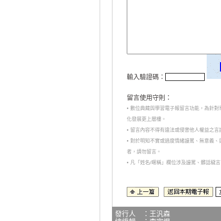
輸入驗證碼：
留言使用守則：
• 數位典藏與學習電子報留言功能，為針
化發展更上層樓。
• 留言內容不得有違法或侵害他人權益之
• 對於明知不實或過度情緒謾罵、無意義
者，請勿留言。
• 凡「姓名/暱稱」欄位涉及謾罵、髒話
發行人 ：王汎森