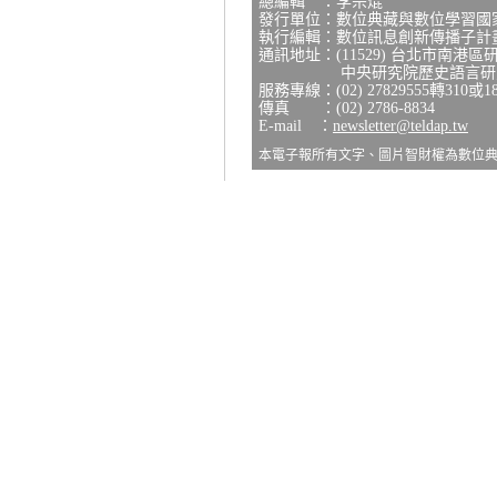
總編輯 ：李宗焜
發行單位：數位典藏與數位學習國
執行編輯：數位訊息創新傳播子計
通訊地址：(11529) 台北市南港區
中央研究院歷史語言研究所
服務專線：(02) 27829555轉310或1
傳真 ：(02) 2786-8834
E-mail ：
newsletter@teldap.tw
本電子報所有文字、圖片智財權為數位