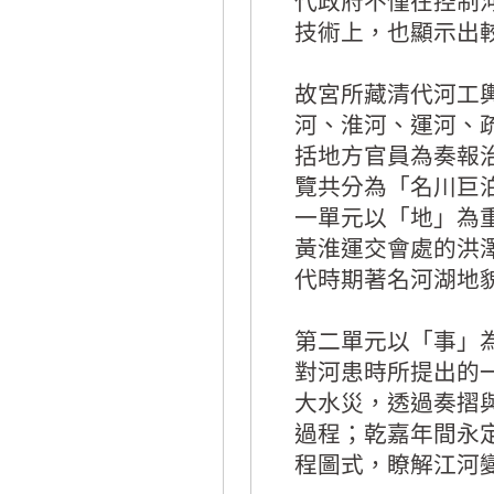
代政府不僅在控制
技術上，也顯示出
故宮所藏清代河工
河、淮河、運河、
括地方官員為奏報
覽共分為「名川巨
一單元以「地」為
黃淮運交會處的洪
代時期著名河湖地
第二單元以「事」
對河患時所提出的
大水災，透過奏摺
過程；乾嘉年間永
程圖式，瞭解江河