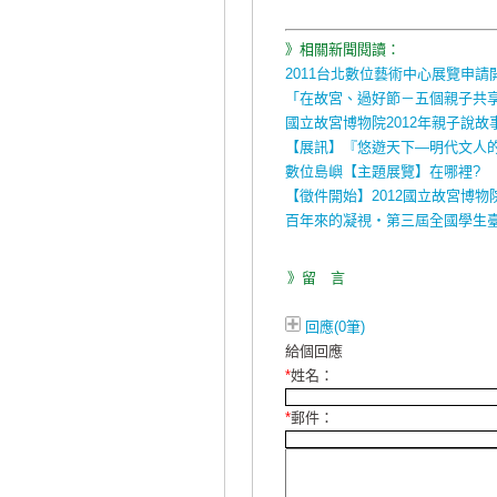
》相關新聞閱讀：
2011台北數位藝術中心展覽申請
「在故宮、過好節－五個親子共
國立故宮博物院2012年親子說故
【展訊】『悠遊天下—明代文人
數位島嶼【主題展覽】在哪裡?
【徵件開始】2012國立故宮博
百年來的凝視‧第三屆全國學生
》留 言
回應(0筆)
給個回應
*
姓名：
*
郵件：