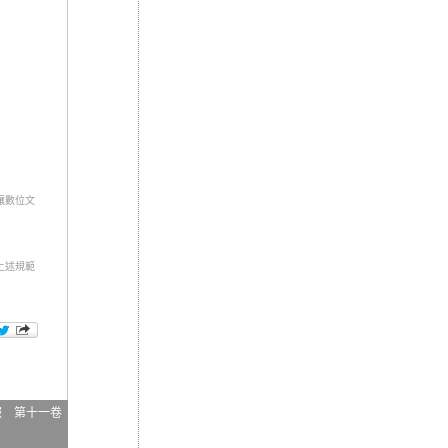
讓數位文
上述規範
報 第十一卷
日