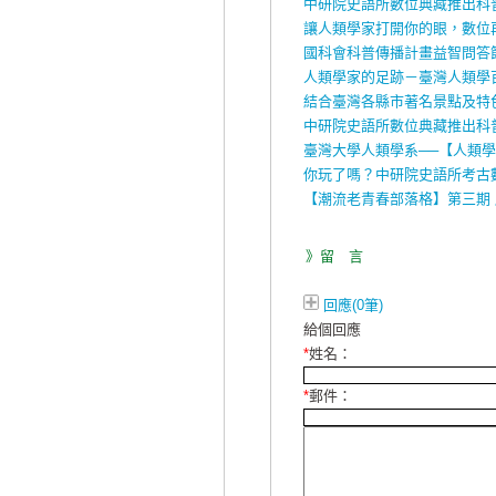
中研院史語所數位典藏推出科
讓人類學家打開你的眼，數位
國科會科普傳播計畫益智問答節
人類學家的足跡－臺灣人類學
結合臺灣各縣市著名景點及特色的
中研院史語所數位典藏推出科
臺灣大學人類學系──【人類
你玩了嗎？中研院史語所考古
【潮流老青春部落格】第三期 
》留 言
回應(0筆)
給個回應
*
姓名：
*
郵件：