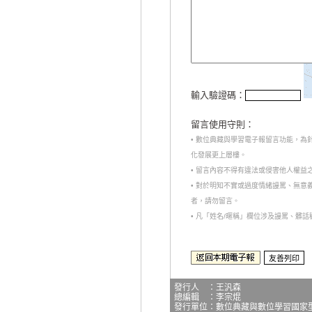
輸入驗證碼：
留言使用守則：
• 數位典藏與學習電子報留言功能，
化發展更上層樓。
• 留言內容不得有違法或侵害他人權益
• 對於明知不實或過度情緒謾罵、無
者，請勿留言。
• 凡「姓名/暱稱」欄位涉及謾罵、髒
發行人 ：王汎森
總編輯 ：李宗焜
發行單位：數位典藏與數位學習國家