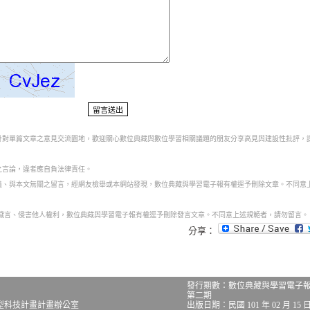
為針對單篇文章之意見交流園地，歡迎關心數位典藏與數位學習相關議題的朋友分享高見與建設性批評，
之言論，違者應自負法律責任。
意義、與本文無關之留言，經網友檢舉或本網站發現，數位典藏與學習電子報有權逕予刪除文章。不同意
話穢言、侵害他人權利，數位典藏與學習電子報有權逕予刪除發言文章。不同意上述規範者，請勿留言。
分享：
發行期數：數位典藏與學習電子
第二期
型科技計畫計畫辦公室
出版日期：民國 101 年 02 月 15 