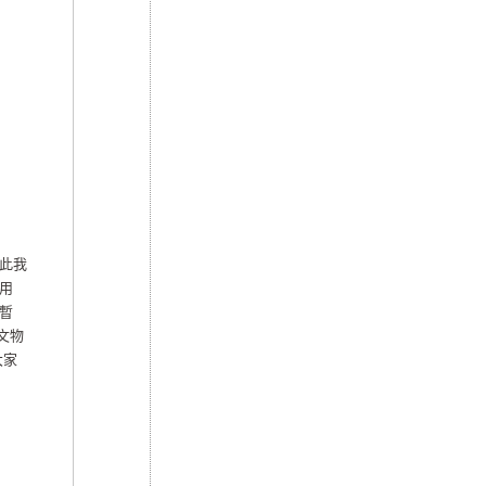
此我
用
暫
文物
大家