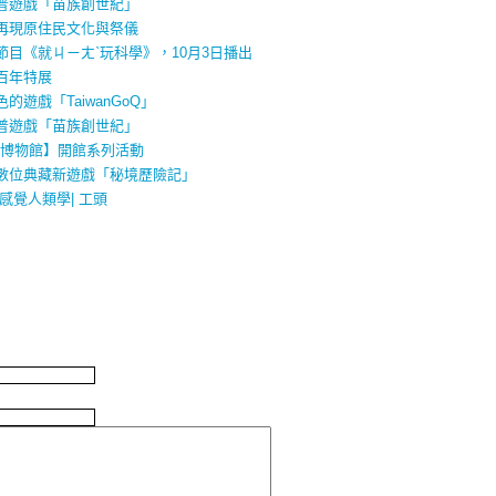
普遊戲「苗族創世紀」
再現原住民文化與祭儀
目《就ㄐㄧㄤˋ玩科學》，10月3日播出
百年特展
遊戲「TaiwanGoQ」
普遊戲「苗族創世紀」
學博物館】開館系列活動
數位典藏新遊戲「秘境歷險記」
感覺人類學| 工頭