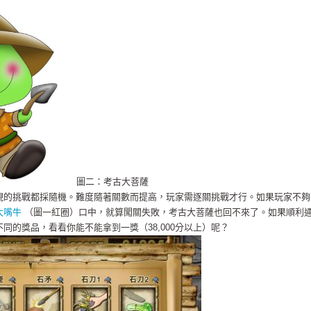
圖二：考古大菩薩
現的挑戰都採隨機。難度隨著關數而提高，玩家需逐關挑戰才行。如果玩家不夠
大嘴牛
（圖一紅圈）口中，就算闖關失敗，考古大菩薩也回不來了。如果順利
同的獎品，看看你能不能拿到一獎（38,000分以上）呢？