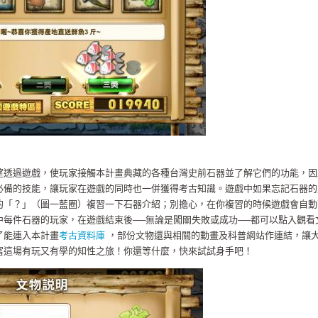
望透過遊戲，使玩家接觸本計畫典藏的各種台灣史前石器並了解它們的功能，因
必備的技能，讓玩家在遊戲的同時也一併獲得考古知識。遊戲中如果忘記石器的
的「？」（圖一藍圈）複習一下石器介紹；別擔心，在你複習的時候遊戲會自動
中每件石器的玩家，在遊戲結束後──無論是闖關失敗或成功──都可以點入觀看
了能連入本計畫
考古資料庫
，部份文物還與相關的動畫及科普網站作連結，讓
富這場有玩又有學的知性之旅！你還等什麼，快來試試身手吧！