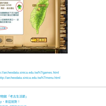
p://archeodata.sinica.edu.tw/h7/games.html
ttp://archeodata.sinica.edu.tw/h7/menu.html
行博物館「考古生活節」
ay，來這就對！